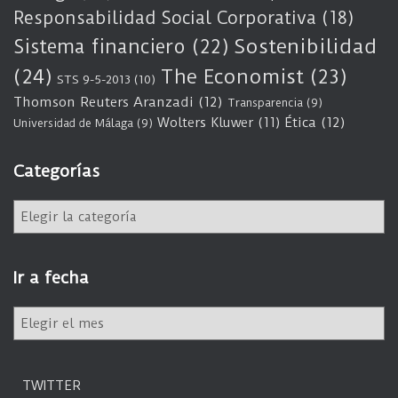
Responsabilidad Social Corporativa
(18)
Sostenibilidad
Sistema financiero
(22)
(24)
The Economist
(23)
STS 9-5-2013
(10)
Thomson Reuters Aranzadi
(12)
Transparencia
(9)
Wolters Kluwer
(11)
Ética
(12)
Universidad de Málaga
(9)
Categorías
C
a
t
e
Ir a fecha
g
o
I
r
r
í
a
a
f
s
TWITTER
e