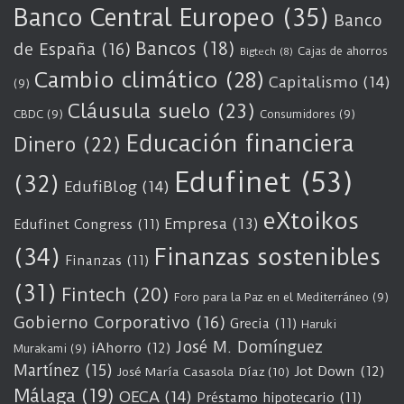
Banco Central Europeo
(35)
Banco
Bancos
(18)
de España
(16)
Cajas de ahorros
Bigtech
(8)
Cambio climático
(28)
Capitalismo
(14)
(9)
Cláusula suelo
(23)
CBDC
(9)
Consumidores
(9)
Educación financiera
Dinero
(22)
Edufinet
(53)
(32)
EdufiBlog
(14)
eXtoikos
Empresa
(13)
Edufinet Congress
(11)
(34)
Finanzas sostenibles
Finanzas
(11)
(31)
Fintech
(20)
Foro para la Paz en el Mediterráneo
(9)
Gobierno Corporativo
(16)
Grecia
(11)
Haruki
José M. Domínguez
iAhorro
(12)
Murakami
(9)
Martínez
(15)
Jot Down
(12)
José María Casasola Díaz
(10)
Málaga
(19)
OECA
(14)
Préstamo hipotecario
(11)