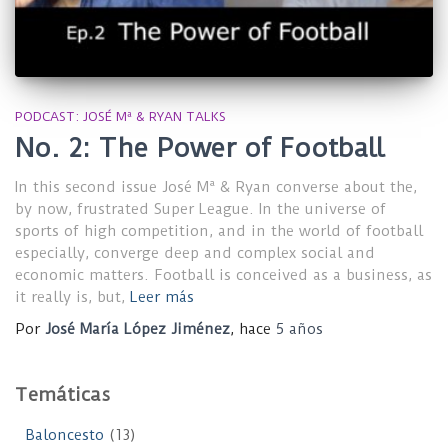
PODCAST: JOSÉ Mª & RYAN TALKS
No. 2: The Power of Football
In this second issue José Mª & Ryan converse about the,
by now, frustrated Super League. In the universe of
sports of high competition, and in the world of football
especially, converge deep and complex social and
economic matters. Football is conceived as a business, as
it really is, but,
Leer más
Por
José María López Jiménez
, hace
5 años
Temáticas
Baloncesto
(13)