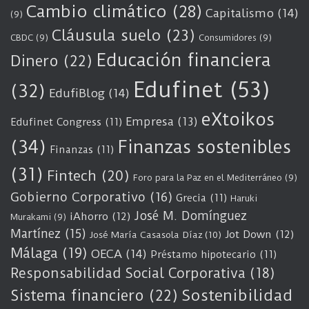
Cambio climático
(28)
Capitalismo
(14)
(9)
Cláusula suelo
(23)
CBDC
(9)
Consumidores
(9)
Educación financiera
Dinero
(22)
Edufinet
(53)
(32)
EdufiBlog
(14)
eXtoikos
Empresa
(13)
Edufinet Congress
(11)
(34)
Finanzas sostenibles
Finanzas
(11)
(31)
Fintech
(20)
Foro para la Paz en el Mediterráneo
(9)
Gobierno Corporativo
(16)
Grecia
(11)
Haruki
José M. Domínguez
iAhorro
(12)
Murakami
(9)
Martínez
(15)
Jot Down
(12)
José María Casasola Díaz
(10)
Málaga
(19)
OECA
(14)
Préstamo hipotecario
(11)
Responsabilidad Social Corporativa
(18)
Sostenibilidad
Sistema financiero
(22)