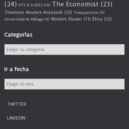
(24)
The Economist
(23)
STS 9-5-2013
(10)
Thomson Reuters Aranzadi
(12)
Transparencia
(9)
Wolters Kluwer
(11)
Ética
(12)
Universidad de Málaga
(9)
Categorías
C
a
t
e
Ir a fecha
g
o
I
r
r
í
a
a
f
s
TWITTER
e
c
LINKEDIN
h
a