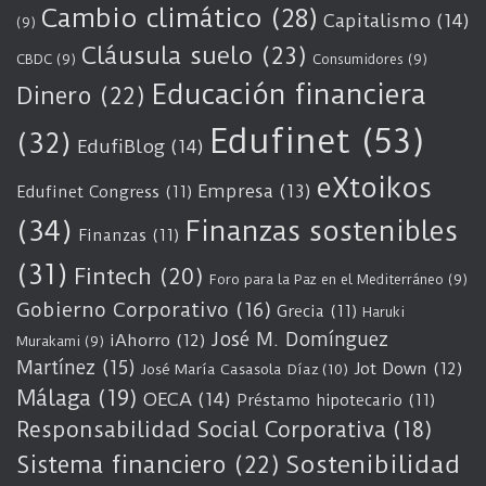
Cambio climático
(28)
Capitalismo
(14)
(9)
Cláusula suelo
(23)
CBDC
(9)
Consumidores
(9)
Educación financiera
Dinero
(22)
Edufinet
(53)
(32)
EdufiBlog
(14)
eXtoikos
Empresa
(13)
Edufinet Congress
(11)
(34)
Finanzas sostenibles
Finanzas
(11)
(31)
Fintech
(20)
Foro para la Paz en el Mediterráneo
(9)
Gobierno Corporativo
(16)
Grecia
(11)
Haruki
José M. Domínguez
iAhorro
(12)
Murakami
(9)
Martínez
(15)
Jot Down
(12)
José María Casasola Díaz
(10)
Málaga
(19)
OECA
(14)
Préstamo hipotecario
(11)
Responsabilidad Social Corporativa
(18)
Sostenibilidad
Sistema financiero
(22)