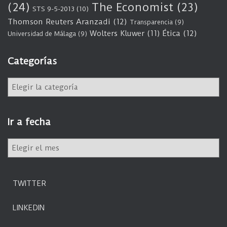
(24)
The Economist
(23)
STS 9-5-2013
(10)
Thomson Reuters Aranzadi
(12)
Transparencia
(9)
Wolters Kluwer
(11)
Ética
(12)
Universidad de Málaga
(9)
Categorías
C
a
t
e
Ir a fecha
g
o
I
r
r
í
a
a
f
s
TWITTER
e
c
LINKEDIN
h
a