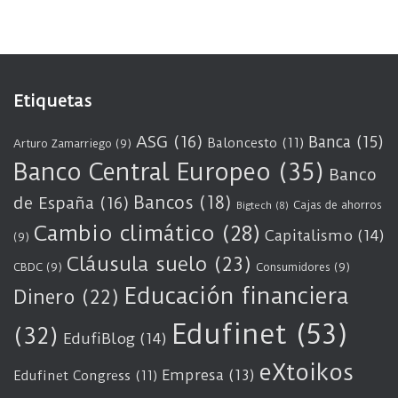
Etiquetas
ASG
(16)
Banca
(15)
Baloncesto
(11)
Arturo Zamarriego
(9)
Banco Central Europeo
(35)
Banco
Bancos
(18)
de España
(16)
Cajas de ahorros
Bigtech
(8)
Cambio climático
(28)
Capitalismo
(14)
(9)
Cláusula suelo
(23)
CBDC
(9)
Consumidores
(9)
Educación financiera
Dinero
(22)
Edufinet
(53)
(32)
EdufiBlog
(14)
eXtoikos
Empresa
(13)
Edufinet Congress
(11)