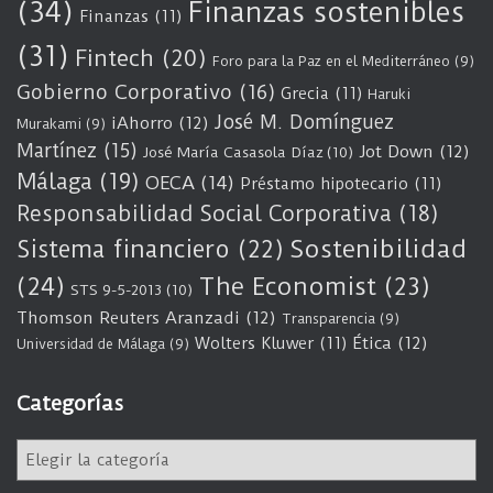
(34)
Finanzas sostenibles
Finanzas
(11)
(31)
Fintech
(20)
Foro para la Paz en el Mediterráneo
(9)
Gobierno Corporativo
(16)
Grecia
(11)
Haruki
José M. Domínguez
iAhorro
(12)
Murakami
(9)
Martínez
(15)
Jot Down
(12)
José María Casasola Díaz
(10)
Málaga
(19)
OECA
(14)
Préstamo hipotecario
(11)
Responsabilidad Social Corporativa
(18)
Sostenibilidad
Sistema financiero
(22)
(24)
The Economist
(23)
STS 9-5-2013
(10)
Thomson Reuters Aranzadi
(12)
Transparencia
(9)
Wolters Kluwer
(11)
Ética
(12)
Universidad de Málaga
(9)
Categorías
C
a