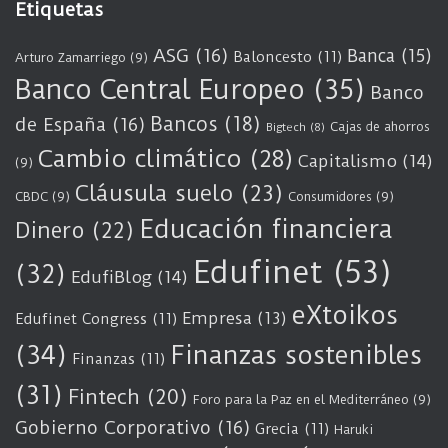
Etiquetas
ASG
(16)
Banca
(15)
Baloncesto
(11)
Arturo Zamarriego
(9)
Banco Central Europeo
(35)
Banco
Bancos
(18)
de España
(16)
Cajas de ahorros
Bigtech
(8)
Cambio climático
(28)
Capitalismo
(14)
(9)
Cláusula suelo
(23)
CBDC
(9)
Consumidores
(9)
Educación financiera
Dinero
(22)
Edufinet
(53)
(32)
EdufiBlog
(14)
eXtoikos
Empresa
(13)
Edufinet Congress
(11)
(34)
Finanzas sostenibles
Finanzas
(11)
(31)
Fintech
(20)
Foro para la Paz en el Mediterráneo
(9)
Gobierno Corporativo
(16)
Grecia
(11)
Haruki