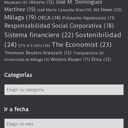
José M. Domínguez
iAhorro
(12)
Murakami
(9)
Martínez
(15)
Jot Down
(12)
José María Casasola Díaz
(10)
Málaga
(19)
OECA
(14)
Préstamo hipotecario
(11)
Responsabilidad Social Corporativa
(18)
Sostenibilidad
Sistema financiero
(22)
(24)
The Economist
(23)
STS 9-5-2013
(10)
Thomson Reuters Aranzadi
(12)
Transparencia
(9)
Wolters Kluwer
(11)
Ética
(12)
Universidad de Málaga
(9)
Categorías
C
a
t
e
Ir a fecha
g
o
I
r
r