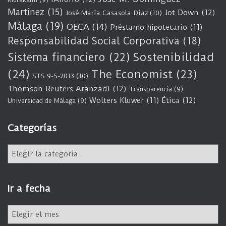
Martínez
(15)
Jot Down
(12)
José María Casasola Díaz
(10)
Málaga
(19)
OECA
(14)
Préstamo hipotecario
(11)
Responsabilidad Social Corporativa
(18)
Sostenibilidad
Sistema financiero
(22)
(24)
The Economist
(23)
STS 9-5-2013
(10)
Thomson Reuters Aranzadi
(12)
Transparencia
(9)
Wolters Kluwer
(11)
Ética
(12)
Universidad de Málaga
(9)
Categorías
C
a
t
e
Ir a fecha
g
o
I
r
r