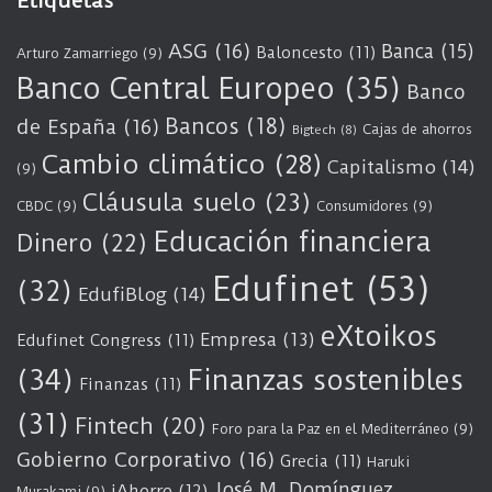
Etiquetas
ASG
(16)
Banca
(15)
Baloncesto
(11)
Arturo Zamarriego
(9)
Banco Central Europeo
(35)
Banco
Bancos
(18)
de España
(16)
Cajas de ahorros
Bigtech
(8)
Cambio climático
(28)
Capitalismo
(14)
(9)
Cláusula suelo
(23)
CBDC
(9)
Consumidores
(9)
Educación financiera
Dinero
(22)
Edufinet
(53)
(32)
EdufiBlog
(14)
eXtoikos
Empresa
(13)
Edufinet Congress
(11)
(34)
Finanzas sostenibles
Finanzas
(11)
(31)
Fintech
(20)
Foro para la Paz en el Mediterráneo
(9)
Gobierno Corporativo
(16)
Grecia
(11)
Haruki
José M. Domínguez
iAhorro
(12)
Murakami
(9)