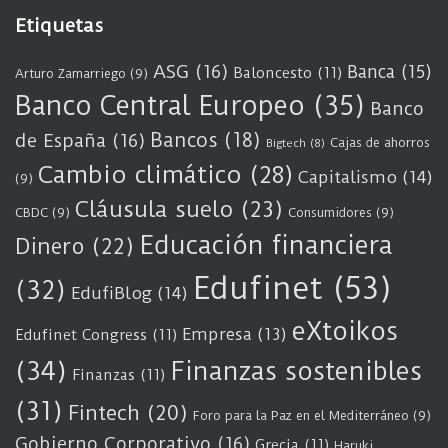
Etiquetas
ASG
(16)
Banca
(15)
Baloncesto
(11)
Arturo Zamarriego
(9)
Banco Central Europeo
(35)
Banco
Bancos
(18)
de España
(16)
Cajas de ahorros
Bigtech
(8)
Cambio climático
(28)
Capitalismo
(14)
(9)
Cláusula suelo
(23)
CBDC
(9)
Consumidores
(9)
Educación financiera
Dinero
(22)
Edufinet
(53)
(32)
EdufiBlog
(14)
eXtoikos
Empresa
(13)
Edufinet Congress
(11)
(34)
Finanzas sostenibles
Finanzas
(11)
(31)
Fintech
(20)
Foro para la Paz en el Mediterráneo
(9)
Gobierno Corporativo
(16)
Grecia
(11)
Haruki