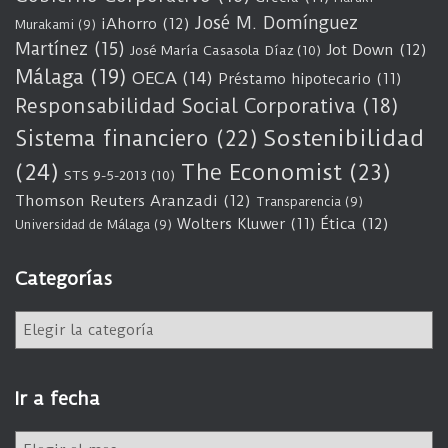
José M. Domínguez
iAhorro
(12)
Murakami
(9)
Martínez
(15)
Jot Down
(12)
José María Casasola Díaz
(10)
Málaga
(19)
OECA
(14)
Préstamo hipotecario
(11)
Responsabilidad Social Corporativa
(18)
Sostenibilidad
Sistema financiero
(22)
(24)
The Economist
(23)
STS 9-5-2013
(10)
Thomson Reuters Aranzadi
(12)
Transparencia
(9)
Wolters Kluwer
(11)
Ética
(12)
Universidad de Málaga
(9)
Categorías
C
a
t
e
Ir a fecha
g
o
I