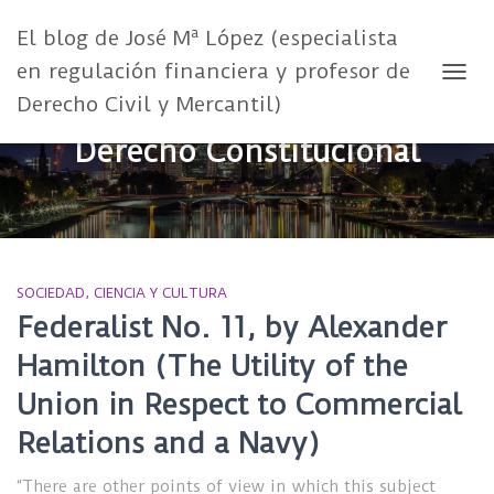
El blog de José Mª López (especialista
en regulación financiera y profesor de
CAMB
Derecho Civil y Mercantil)
Derecho Constitucional
SOCIEDAD, CIENCIA Y CULTURA
Federalist No. 11, by Alexander
Hamilton (The Utility of the
Union in Respect to Commercial
Relations and a Navy)
“There are other points of view in which this subject