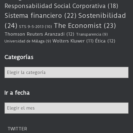
Responsabilidad Social Corporativa
(18)
Sostenibilidad
Sistema financiero
(22)
(24)
The Economist
(23)
STS 9-5-2013
(10)
Thomson Reuters Aranzadi
(12)
Transparencia
(9)
Wolters Kluwer
(11)
Ética
(12)
Universidad de Málaga
(9)
Categorías
C
a
t
e
Ir a fecha
g
o
I
r
r
í
a
a
f
s
TWITTER
e