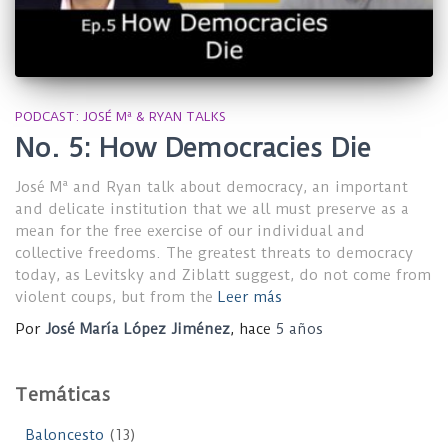
PODCAST: JOSÉ Mª & RYAN TALKS
No. 5: How Democracies Die
José Mª and Ryan talk about democracy, an important
and delicate institution that we all must preserve as a
mean for the free exercise of our individual and
collective freedoms. The greatest threats to democracy
today, as Levitsky and Ziblatt suggest, do not come from
violent coups, but from the
Leer más
Por
José María López Jiménez
, hace
5 años
Temáticas
Baloncesto
(13)