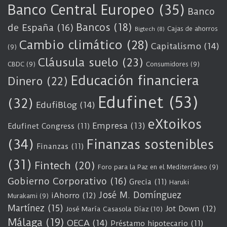
Banco Central Europeo
(35)
Banco
Bancos
(18)
de España
(16)
Cajas de ahorros
Bigtech
(8)
Cambio climático
(28)
Capitalismo
(14)
(9)
Cláusula suelo
(23)
CBDC
(9)
Consumidores
(9)
Educación financiera
Dinero
(22)
Edufinet
(53)
(32)
EdufiBlog
(14)
eXtoikos
Empresa
(13)
Edufinet Congress
(11)
(34)
Finanzas sostenibles
Finanzas
(11)
(31)
Fintech
(20)
Foro para la Paz en el Mediterráneo
(9)
Gobierno Corporativo
(16)
Grecia
(11)
Haruki
José M. Domínguez
iAhorro
(12)
Murakami
(9)
Martínez
(15)
Jot Down
(12)
José María Casasola Díaz
(10)
Málaga
(19)
OECA
(14)
Préstamo hipotecario
(11)