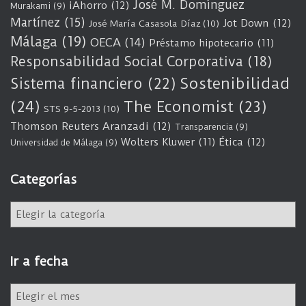
José M. Domínguez
iAhorro
(12)
Murakami
(9)
Martínez
(15)
Jot Down
(12)
José María Casasola Díaz
(10)
Málaga
(19)
OECA
(14)
Préstamo hipotecario
(11)
Responsabilidad Social Corporativa
(18)
Sostenibilidad
Sistema financiero
(22)
(24)
The Economist
(23)
STS 9-5-2013
(10)
Thomson Reuters Aranzadi
(12)
Transparencia
(9)
Wolters Kluwer
(11)
Ética
(12)
Universidad de Málaga
(9)
Categorías
C
a
t
e
Ir a fecha
g
o
I
r
r