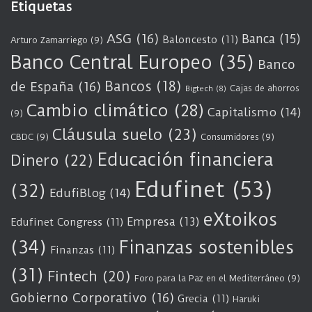
Etiquetas
ASG
(16)
Banca
(15)
Baloncesto
(11)
Arturo Zamarriego
(9)
Banco Central Europeo
(35)
Banco
Bancos
(18)
de España
(16)
Cajas de ahorros
Bigtech
(8)
Cambio climático
(28)
Capitalismo
(14)
(9)
Cláusula suelo
(23)
CBDC
(9)
Consumidores
(9)
Educación financiera
Dinero
(22)
Edufinet
(53)
(32)
EdufiBlog
(14)
eXtoikos
Empresa
(13)
Edufinet Congress
(11)
(34)
Finanzas sostenibles
Finanzas
(11)
(31)
Fintech
(20)
Foro para la Paz en el Mediterráneo
(9)
Gobierno Corporativo
(16)
Grecia
(11)
Haruki