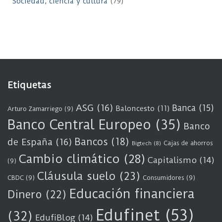
Sociedad, ciencia y cultura
(79)
Etiquetas
ASG
(16)
Banca
(15)
Baloncesto
(11)
Arturo Zamarriego
(9)
Banco Central Europeo
(35)
Banco
Bancos
(18)
de España
(16)
Cajas de ahorros
Bigtech
(8)
Cambio climático
(28)
Capitalismo
(14)
(9)
Cláusula suelo
(23)
CBDC
(9)
Consumidores
(9)
Educación financiera
Dinero
(22)
Edufinet
(53)
(32)
EdufiBlog
(14)