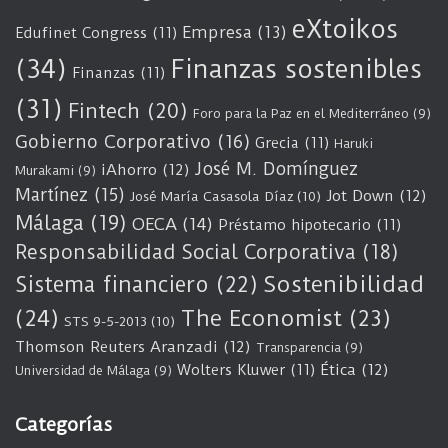
eXtoikos
Empresa
(13)
Edufinet Congress
(11)
(34)
Finanzas sostenibles
Finanzas
(11)
(31)
Fintech
(20)
Foro para la Paz en el Mediterráneo
(9)
Gobierno Corporativo
(16)
Grecia
(11)
Haruki
José M. Domínguez
iAhorro
(12)
Murakami
(9)
Martínez
(15)
Jot Down
(12)
José María Casasola Díaz
(10)
Málaga
(19)
OECA
(14)
Préstamo hipotecario
(11)
Responsabilidad Social Corporativa
(18)
Sostenibilidad
Sistema financiero
(22)
(24)
The Economist
(23)
STS 9-5-2013
(10)
Thomson Reuters Aranzadi
(12)
Transparencia
(9)
Wolters Kluwer
(11)
Ética
(12)
Universidad de Málaga
(9)
Categorías