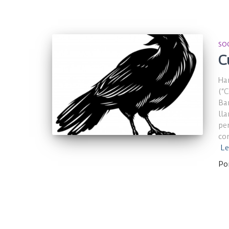
SO
C
Ha
(“C
Ba
ll
pe
cor
Le
Po