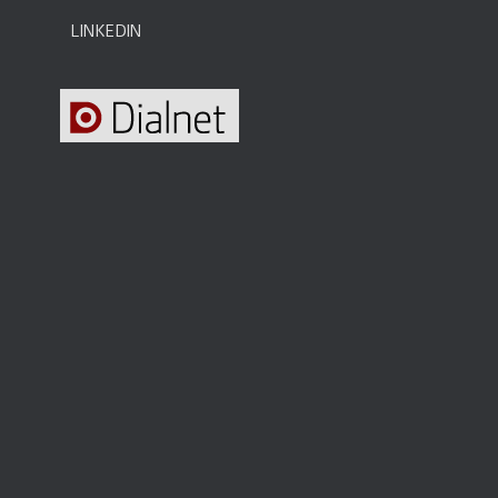
c
LINKEDIN
h
a