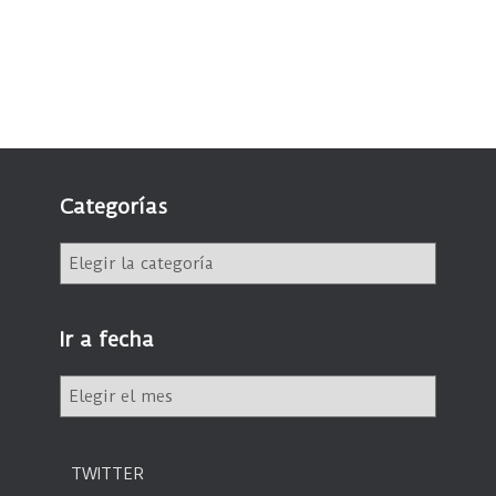
Categorías
C
a
t
e
Ir a fecha
g
o
I
r
r
í
a
a
f
s
TWITTER
e