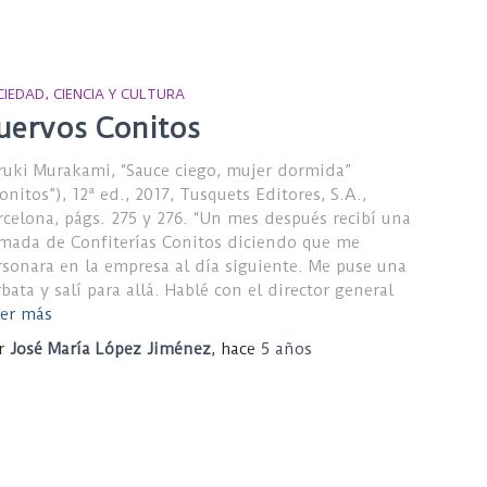
CIEDAD, CIENCIA Y CULTURA
uervos Conitos
ruki Murakami, “Sauce ciego, mujer dormida”
onitos”), 12ª ed., 2017, Tusquets Editores, S.A.,
rcelona, págs. 275 y 276. “Un mes después recibí una
amada de Confiterías Conitos diciendo que me
rsonara en la empresa al día siguiente. Me puse una
bata y salí para allá. Hablé con el director general
er más
r
José María López Jiménez
, hace
5 años