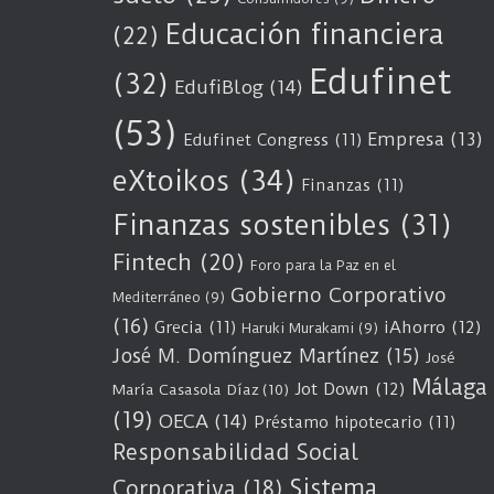
Educación financiera
(22)
Edufinet
(32)
EdufiBlog
(14)
(53)
Empresa
(13)
Edufinet Congress
(11)
eXtoikos
(34)
Finanzas
(11)
Finanzas sostenibles
(31)
Fintech
(20)
Foro para la Paz en el
Gobierno Corporativo
Mediterráneo
(9)
(16)
Grecia
(11)
iAhorro
(12)
Haruki Murakami
(9)
José M. Domínguez Martínez
(15)
José
Málaga
Jot Down
(12)
María Casasola Díaz
(10)
(19)
OECA
(14)
Préstamo hipotecario
(11)
Responsabilidad Social
Sistema
Corporativa
(18)