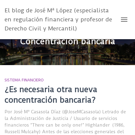
El blog de José Mª López (especialista
en regulación financiera y profesor de
CAMB
Derecho Civil y Mercantil)
Concentración bancaria
SISTEMA FINANCIERO
¿Es necesaria otra nueva
concentración bancaria?
Por José Mª Casasola Díaz (@JoseMCasasola) Letrado de
la Administración de Justicia / Usuario de servicios
financieros “There can be only one!” Highlander (1986,
Russell Mulcahy) Antes de las elecciones generales del