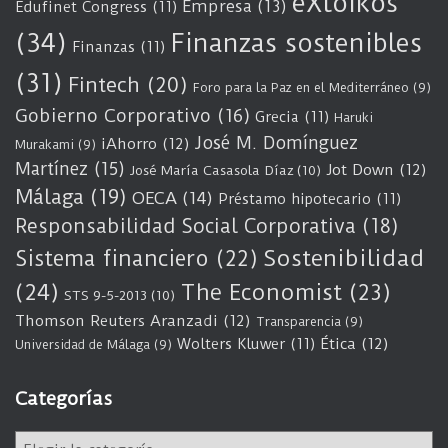
eXtoikos
Empresa
(13)
Edufinet Congress
(11)
(34)
Finanzas sostenibles
Finanzas
(11)
(31)
Fintech
(20)
Foro para la Paz en el Mediterráneo
(9)
Gobierno Corporativo
(16)
Grecia
(11)
Haruki
José M. Domínguez
iAhorro
(12)
Murakami
(9)
Martínez
(15)
Jot Down
(12)
José María Casasola Díaz
(10)
Málaga
(19)
OECA
(14)
Préstamo hipotecario
(11)
Responsabilidad Social Corporativa
(18)
Sostenibilidad
Sistema financiero
(22)
(24)
The Economist
(23)
STS 9-5-2013
(10)
Thomson Reuters Aranzadi
(12)
Transparencia
(9)
Wolters Kluwer
(11)
Ética
(12)
Universidad de Málaga
(9)
Categorías
C