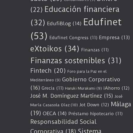
Educación financiera
(22)
Edufinet
(32)
EdufiBlog
(14)
(53)
Empresa
(13)
Edufinet Congress
(11)
eXtoikos
(34)
Finanzas
(11)
Finanzas sostenibles
(31)
Fintech
(20)
Foro para la Paz en el
Gobierno Corporativo
Mediterráneo
(9)
(16)
Grecia
(11)
iAhorro
(12)
Haruki Murakami
(9)
José M. Domínguez Martínez
(15)
José
Málaga
Jot Down
(12)
María Casasola Díaz
(10)
(19)
OECA
(14)
Préstamo hipotecario
(11)
Responsabilidad Social
Sistema
Corporativa
(18)