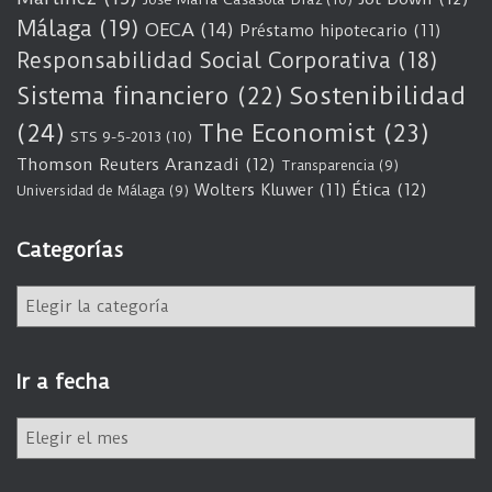
Málaga
(19)
OECA
(14)
Préstamo hipotecario
(11)
Responsabilidad Social Corporativa
(18)
Sostenibilidad
Sistema financiero
(22)
(24)
The Economist
(23)
STS 9-5-2013
(10)
Thomson Reuters Aranzadi
(12)
Transparencia
(9)
Wolters Kluwer
(11)
Ética
(12)
Universidad de Málaga
(9)
Categorías
C
a
t
e
Ir a fecha
g
o
I
r
r
í
a
a