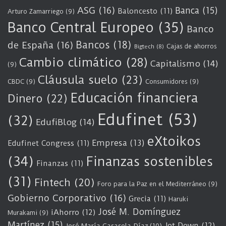
ASG
(16)
Banca
(15)
Baloncesto
(11)
Arturo Zamarriego
(9)
Banco Central Europeo
(35)
Banco
Bancos
(18)
de España
(16)
Cajas de ahorros
Bigtech
(8)
Cambio climático
(28)
Capitalismo
(14)
(9)
Cláusula suelo
(23)
CBDC
(9)
Consumidores
(9)
Educación financiera
Dinero
(22)
Edufinet
(53)
(32)
EdufiBlog
(14)
eXtoikos
Empresa
(13)
Edufinet Congress
(11)
(34)
Finanzas sostenibles
Finanzas
(11)
(31)
Fintech
(20)
Foro para la Paz en el Mediterráneo
(9)
Gobierno Corporativo
(16)
Grecia
(11)
Haruki
José M. Domínguez
iAhorro
(12)
Murakami
(9)
Martínez
(15)
Jot Down
(12)
José María Casasola Díaz
(10)