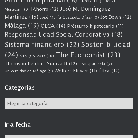
Gobierno Corporativo
(16)
Grecia
(11)
Haruki
José M. Domínguez
iAhorro
(12)
Murakami
(9)
Martínez
(15)
Jot Down
(12)
José María Casasola Díaz
(10)
Málaga
(19)
OECA
(14)
Préstamo hipotecario
(11)
Responsabilidad Social Corporativa
(18)
Sostenibilidad
Sistema financiero
(22)
(24)
The Economist
(23)
STS 9-5-2013
(10)
Thomson Reuters Aranzadi
(12)
Transparencia
(9)
Wolters Kluwer
(11)
Ética
(12)
Universidad de Málaga
(9)
Categorías
C
a
t
e
Ir a fecha
g
o
I