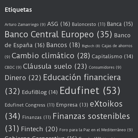
Etiquetas
ASG
(16)
Banca
(15)
Baloncesto
(11)
Arturo Zamarriego
(9)
Banco Central Europeo
(35)
Banco
Bancos
(18)
de España
(16)
Cajas de ahorros
Bigtech
(8)
Cambio climático
(28)
Capitalismo
(14)
(9)
Cláusula suelo
(23)
CBDC
(9)
Consumidores
(9)
Educación financiera
Dinero
(22)
Edufinet
(53)
(32)
EdufiBlog
(14)
eXtoikos
Empresa
(13)
Edufinet Congress
(11)
(34)
Finanzas sostenibles
Finanzas
(11)
(31)
Fintech
(20)
Foro para la Paz en el Mediterráneo
(9)