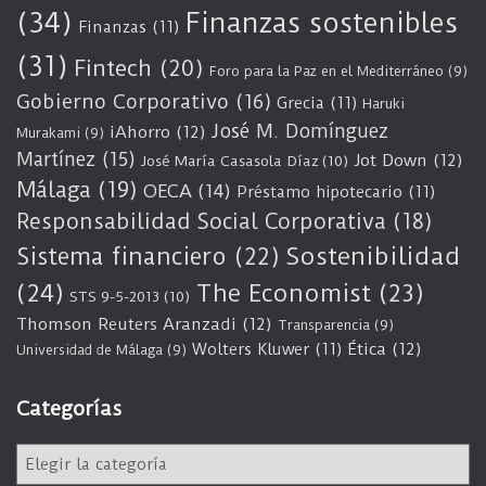
(34)
Finanzas sostenibles
Finanzas
(11)
(31)
Fintech
(20)
Foro para la Paz en el Mediterráneo
(9)
Gobierno Corporativo
(16)
Grecia
(11)
Haruki
José M. Domínguez
iAhorro
(12)
Murakami
(9)
Martínez
(15)
Jot Down
(12)
José María Casasola Díaz
(10)
Málaga
(19)
OECA
(14)
Préstamo hipotecario
(11)
Responsabilidad Social Corporativa
(18)
Sostenibilidad
Sistema financiero
(22)
(24)
The Economist
(23)
STS 9-5-2013
(10)
Thomson Reuters Aranzadi
(12)
Transparencia
(9)
Wolters Kluwer
(11)
Ética
(12)
Universidad de Málaga
(9)
Categorías
C
a