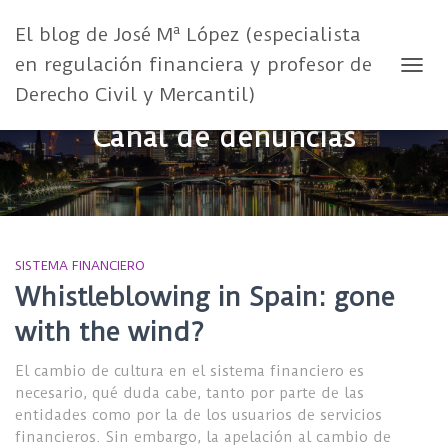
El blog de José Mª López (especialista
en regulación financiera y profesor de
CAMB
Derecho Civil y Mercantil)
Canal de denuncias
SISTEMA FINANCIERO
Whistleblowing in Spain: gone
with the wind?
El cambio de cultura en el sistema financiero es
necesario, qué duda cabe, tanto por parte de las
entidades como por la de los usuarios de servicios
financieros. Sin embargo, la apelación al cambio de