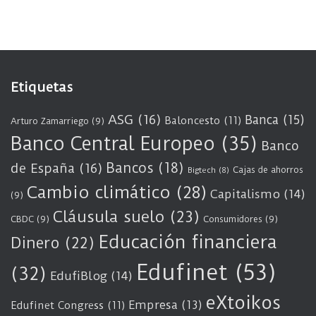
Etiquetas
ASG
(16)
Banca
(15)
Baloncesto
(11)
Arturo Zamarriego
(9)
Banco Central Europeo
(35)
Banco
Bancos
(18)
de España
(16)
Cajas de ahorros
Bigtech
(8)
Cambio climático
(28)
Capitalismo
(14)
(9)
Cláusula suelo
(23)
CBDC
(9)
Consumidores
(9)
Educación financiera
Dinero
(22)
Edufinet
(53)
(32)
EdufiBlog
(14)
eXtoikos
Empresa
(13)
Edufinet Congress
(11)