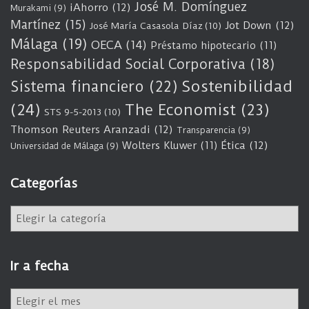
José M. Domínguez
iAhorro
(12)
Murakami
(9)
Martínez
(15)
Jot Down
(12)
José María Casasola Díaz
(10)
Málaga
(19)
OECA
(14)
Préstamo hipotecario
(11)
Responsabilidad Social Corporativa
(18)
Sostenibilidad
Sistema financiero
(22)
(24)
The Economist
(23)
STS 9-5-2013
(10)
Thomson Reuters Aranzadi
(12)
Transparencia
(9)
Wolters Kluwer
(11)
Ética
(12)
Universidad de Málaga
(9)
Categorías
C
a
t
e
Ir a fecha
g
o
I
r