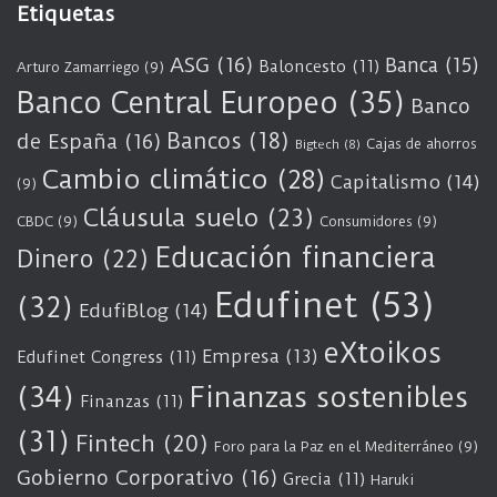
Etiquetas
ASG
(16)
Banca
(15)
Baloncesto
(11)
Arturo Zamarriego
(9)
Banco Central Europeo
(35)
Banco
Bancos
(18)
de España
(16)
Cajas de ahorros
Bigtech
(8)
Cambio climático
(28)
Capitalismo
(14)
(9)
Cláusula suelo
(23)
CBDC
(9)
Consumidores
(9)
Educación financiera
Dinero
(22)
Edufinet
(53)
(32)
EdufiBlog
(14)
eXtoikos
Empresa
(13)
Edufinet Congress
(11)
(34)
Finanzas sostenibles
Finanzas
(11)
(31)
Fintech
(20)
Foro para la Paz en el Mediterráneo
(9)
Gobierno Corporativo
(16)
Grecia
(11)
Haruki