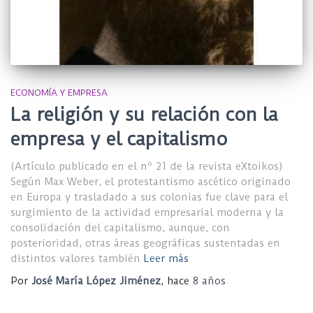
ECONOMÍA Y EMPRESA
La religión y su relación con la
empresa y el capitalismo
(Artículo publicado en el nº 21 de la revista eXtoikos)
Según Max Weber, el protestantismo ascético originado
en Europa y trasladado a sus colonias fue clave para el
surgimiento de la actividad empresarial moderna y la
consolidación del capitalismo, aunque, con
posterioridad, otras áreas geográficas sustentadas en
distintos valores también
Leer más
Por
José María López Jiménez
, hace
8 años