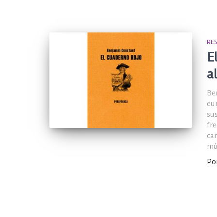
RE
E
a
Be
eu
su
fr
ca
mú
Po