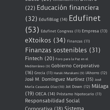
Educación financiera
(22)
Edufinet
(32)
EdufiBlog
(14)
(53)
Empresa
(13)
Edufinet Congress
(11)
eXtoikos
(34)
Finanzas
(11)
Finanzas sostenibles
(31)
Fintech
(20)
Foro para la Paz en el
Gobierno Corporativo
Mediterráneo
(9)
(16)
Grecia
(11)
iAhorro
(12)
Haruki Murakami
(9)
José M. Domínguez Martínez
(15)
José
Málaga
Jot Down
(12)
María Casasola Díaz
(10)
(19)
OECA
(14)
Préstamo hipotecario
(11)
Responsabilidad Social
Sistema
Corporativa
(18)