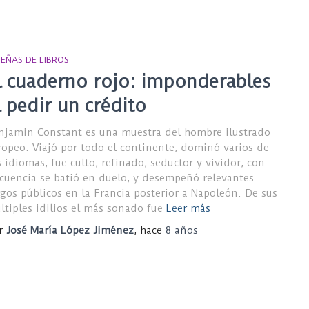
SEÑAS DE LIBROS
l cuaderno rojo: imponderables
l pedir un crédito
njamin Constant es una muestra del hombre ilustrado
ropeo. Viajó por todo el continente, dominó varios de
s idiomas, fue culto, refinado, seductor y vividor, con
ecuencia se batió en duelo, y desempeñó relevantes
rgos públicos en la Francia posterior a Napoleón. De sus
ltiples idilios el más sonado fue
Leer más
r
José María López Jiménez
, hace
8 años