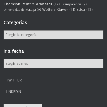
Thomson Reuters Aranzadi
(12)
Transparencia
(9)
Wolters Kluwer
(11)
Ética
(12)
Universidad de Málaga
(9)
Categorías
C
a
t
e
Ir a fecha
g
o
I
r
r
í
a
a
f
s
TWITTER
e
c
LINKEDIN
h
a