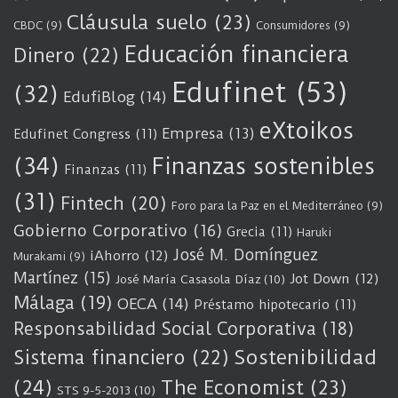
Cláusula suelo
(23)
CBDC
(9)
Consumidores
(9)
Educación financiera
Dinero
(22)
Edufinet
(53)
(32)
EdufiBlog
(14)
eXtoikos
Empresa
(13)
Edufinet Congress
(11)
(34)
Finanzas sostenibles
Finanzas
(11)
(31)
Fintech
(20)
Foro para la Paz en el Mediterráneo
(9)
Gobierno Corporativo
(16)
Grecia
(11)
Haruki
José M. Domínguez
iAhorro
(12)
Murakami
(9)
Martínez
(15)
Jot Down
(12)
José María Casasola Díaz
(10)
Málaga
(19)
OECA
(14)
Préstamo hipotecario
(11)
Responsabilidad Social Corporativa
(18)
Sostenibilidad
Sistema financiero
(22)
(24)
The Economist
(23)
STS 9-5-2013
(10)