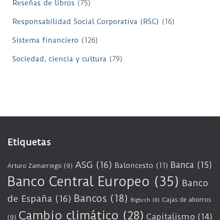
Reseñas de libros
(75)
Responsabilidad Social Corporativa (RSC)
(16)
Sistema financiero
(126)
Sociedad, ciencia y cultura
(79)
Etiquetas
ASG
(16)
Banca
(15)
Baloncesto
(11)
Arturo Zamarriego
(9)
Banco Central Europeo
(35)
Banco
Bancos
(18)
de España
(16)
Cajas de ahorros
Bigtech
(8)
Cambio climático
(28)
Capitalismo
(14)
(9)