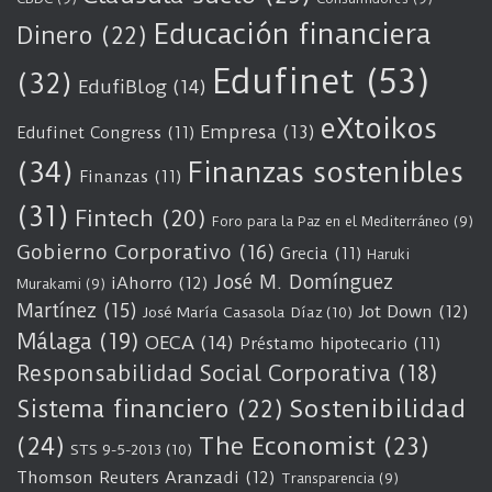
Educación financiera
Dinero
(22)
Edufinet
(53)
(32)
EdufiBlog
(14)
eXtoikos
Empresa
(13)
Edufinet Congress
(11)
(34)
Finanzas sostenibles
Finanzas
(11)
(31)
Fintech
(20)
Foro para la Paz en el Mediterráneo
(9)
Gobierno Corporativo
(16)
Grecia
(11)
Haruki
José M. Domínguez
iAhorro
(12)
Murakami
(9)
Martínez
(15)
Jot Down
(12)
José María Casasola Díaz
(10)
Málaga
(19)
OECA
(14)
Préstamo hipotecario
(11)
Responsabilidad Social Corporativa
(18)
Sostenibilidad
Sistema financiero
(22)
(24)
The Economist
(23)
STS 9-5-2013
(10)
Thomson Reuters Aranzadi
(12)
Transparencia
(9)