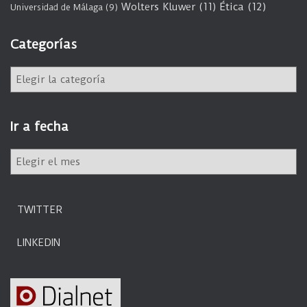
Wolters Kluwer
(11)
Ética
(12)
Universidad de Málaga
(9)
Categorías
C
a
t
e
Ir a fecha
g
o
I
r
r
í
a
a
f
s
TWITTER
e
c
LINKEDIN
h
a