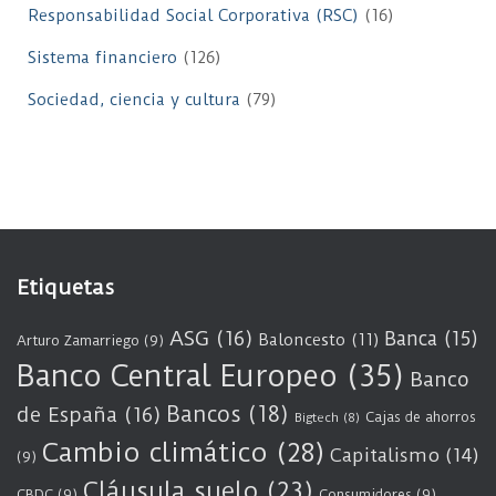
Responsabilidad Social Corporativa (RSC)
(16)
Sistema financiero
(126)
Sociedad, ciencia y cultura
(79)
Etiquetas
ASG
(16)
Banca
(15)
Baloncesto
(11)
Arturo Zamarriego
(9)
Banco Central Europeo
(35)
Banco
Bancos
(18)
de España
(16)
Cajas de ahorros
Bigtech
(8)
Cambio climático
(28)
Capitalismo
(14)
(9)
Cláusula suelo
(23)
CBDC
(9)
Consumidores
(9)