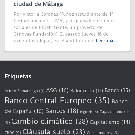
ciudad de Málaga
Por Victoria Coronas Muñoz (estudiante de 1º
Periodismo en la UMA, y responsable de redes
sociales de ElDebatiente, un proyecto de
Cánovas Fundación) El pasado jueves 16 de
marzo tuvo lugar, en el auditorio del
Leer más
Etiquetas
ASG
(16)
Banca
(15)
Baloncesto
(11)
Arturo Zamarriego
(9)
Banco Central Europeo
(35)
Banco
Bancos
(18)
de España
(16)
Cajas de ahorros
Bigtech
(8)
Cambio climático
(28)
Capitalismo
(14)
(9)
Cláusula suelo
(23)
CBDC
(9)
Consumidores
(9)