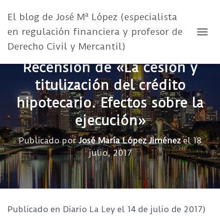
El blog de José Mª López (especialista
en regulación financiera y profesor de
CAMB
Derecho Civil y Mercantil)
Recensión de «La cesión y
titulización del crédito
hipotecario. Efectos sobre la
ejecución»
Publicado por
José María López Jiménez
el
18
julio, 2017
Publicado en Diario La Ley el 14 de julio de 2017)