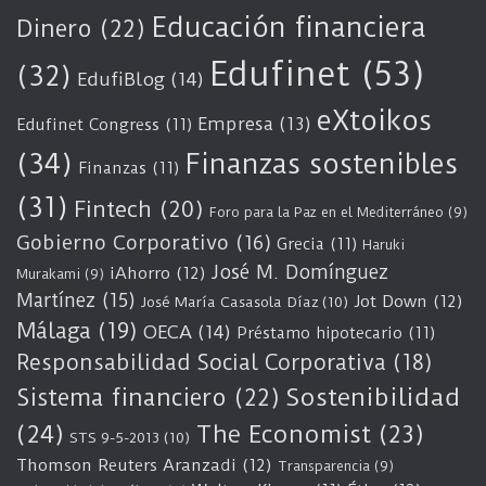
Educación financiera
Dinero
(22)
Edufinet
(53)
(32)
EdufiBlog
(14)
eXtoikos
Empresa
(13)
Edufinet Congress
(11)
(34)
Finanzas sostenibles
Finanzas
(11)
(31)
Fintech
(20)
Foro para la Paz en el Mediterráneo
(9)
Gobierno Corporativo
(16)
Grecia
(11)
Haruki
José M. Domínguez
iAhorro
(12)
Murakami
(9)
Martínez
(15)
Jot Down
(12)
José María Casasola Díaz
(10)
Málaga
(19)
OECA
(14)
Préstamo hipotecario
(11)
Responsabilidad Social Corporativa
(18)
Sostenibilidad
Sistema financiero
(22)
(24)
The Economist
(23)
STS 9-5-2013
(10)
Thomson Reuters Aranzadi
(12)
Transparencia
(9)