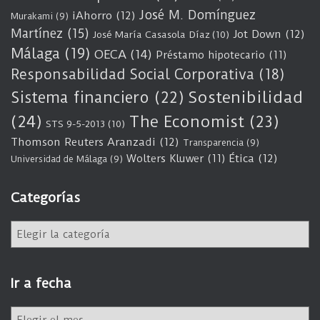
José M. Domínguez
iAhorro
(12)
Murakami
(9)
Martínez
(15)
Jot Down
(12)
José María Casasola Díaz
(10)
Málaga
(19)
OECA
(14)
Préstamo hipotecario
(11)
Responsabilidad Social Corporativa
(18)
Sostenibilidad
Sistema financiero
(22)
(24)
The Economist
(23)
STS 9-5-2013
(10)
Thomson Reuters Aranzadi
(12)
Transparencia
(9)
Wolters Kluwer
(11)
Ética
(12)
Universidad de Málaga
(9)
Categorías
C
a
t
e
Ir a fecha
g
o
I