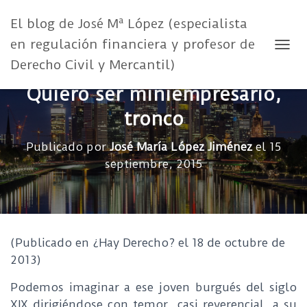
El blog de José Mª López (especialista
en regulación financiera y profesor de
CAMB
Derecho Civil y Mercantil)
Quiero ser miniempresario,
tronco
Publicado por
José María López Jiménez
el
15
septiembre, 2015
(Publicado en ¿Hay Derecho? el 18 de octubre de
2013)
Podemos imaginar a ese joven burgués del siglo
XIX dirigiéndose con temor, casi reverencial, a su