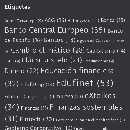
Etiquetas
ASG
(16)
Banca
(15)
Baloncesto
(11)
Arturo Zamarriego
(9)
Banco Central Europeo
(35)
Banco
Bancos
(18)
de España
(16)
Cajas de ahorros
Bigtech
(8)
Cambio climático
(28)
Capitalismo
(14)
(9)
Cláusula suelo
(23)
CBDC
(9)
Consumidores
(9)
Educación financiera
Dinero
(22)
Edufinet
(53)
(32)
EdufiBlog
(14)
eXtoikos
Empresa
(13)
Edufinet Congress
(11)
(34)
Finanzas sostenibles
Finanzas
(11)
(31)
Fintech
(20)
Foro para la Paz en el Mediterráneo
(9)
Gobierno Corporativo
(16)
Grecia
(11)
Haruki