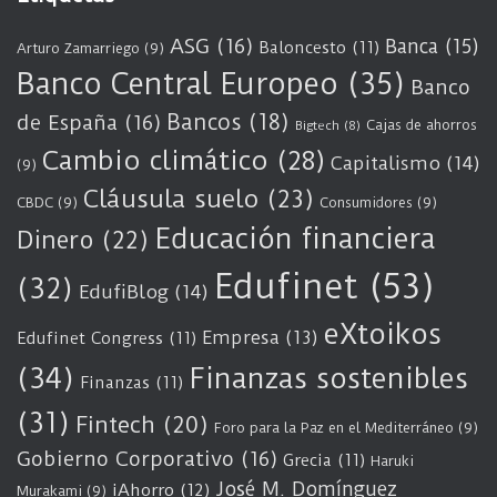
ASG
(16)
Banca
(15)
Baloncesto
(11)
Arturo Zamarriego
(9)
Banco Central Europeo
(35)
Banco
Bancos
(18)
de España
(16)
Cajas de ahorros
Bigtech
(8)
Cambio climático
(28)
Capitalismo
(14)
(9)
Cláusula suelo
(23)
CBDC
(9)
Consumidores
(9)
Educación financiera
Dinero
(22)
Edufinet
(53)
(32)
EdufiBlog
(14)
eXtoikos
Empresa
(13)
Edufinet Congress
(11)
(34)
Finanzas sostenibles
Finanzas
(11)
(31)
Fintech
(20)
Foro para la Paz en el Mediterráneo
(9)
Gobierno Corporativo
(16)
Grecia
(11)
Haruki
José M. Domínguez
iAhorro
(12)
Murakami
(9)