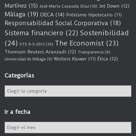
Martínez
(15)
Jot Down
(12)
José María Casasola Díaz
(10)
Málaga
(19)
OECA
(14)
Préstamo hipotecario
(11)
Responsabilidad Social Corporativa
(18)
Sostenibilidad
Sistema financiero
(22)
(24)
The Economist
(23)
STS 9-5-2013
(10)
Thomson Reuters Aranzadi
(12)
Transparencia
(9)
Wolters Kluwer
(11)
Ética
(12)
Universidad de Málaga
(9)
Categorías
C
a
t
e
Ir a fecha
g
o
I
r
r
í