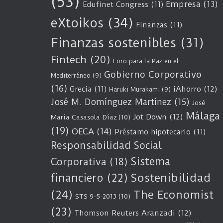
(53)
Empresa
(13)
Edufinet Congress
(11)
eXtoikos
(34)
Finanzas
(11)
Finanzas sostenibles
(31)
Fintech
(20)
Foro para la Paz en el
Gobierno Corporativo
Mediterráneo
(9)
(16)
Grecia
(11)
iAhorro
(12)
Haruki Murakami
(9)
José M. Domínguez Martínez
(15)
José
Málaga
Jot Down
(12)
María Casasola Díaz
(10)
(19)
OECA
(14)
Préstamo hipotecario
(11)
Responsabilidad Social
Sistema
Corporativa
(18)
Sostenibilidad
financiero
(22)
(24)
The Economist
STS 9-5-2013
(10)
(23)
Thomson Reuters Aranzadi
(12)