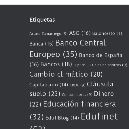
Etiquetas
ASG
(16)
Baloncesto
(11)
Arturo Zamarriego
(9)
Banco Central
Banca
(15)
Europeo
(35)
Banco de España
Bancos
(18)
(16)
Cajas de ahorros
(9)
Bigtech
(8)
Cambio climático
(28)
Cláusula
Capitalismo
(14)
CBDC
(9)
suelo
(23)
Dinero
Consumidores
(9)
Educación financiera
(22)
Edufinet
(32)
EdufiBlog
(14)