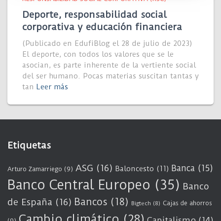
Deporte, responsabilidad social
corporativa y educación financiera
(Publicado en EdufiBlog el 28 de julio de 2023)
El deporte, con todos los valores que se le
asocian, es parte inherente de la vertiente social
del ser humano. Pocas materias suscitan tantas y
tan
Leer más
Etiquetas
ASG
(16)
Banca
(15)
Baloncesto
(11)
Arturo Zamarriego
(9)
Banco Central Europeo
(35)
Banco
Bancos
(18)
de España
(16)
Cajas de ahorros
Bigtech
(8)
Cambio climático
(28)
Capitalismo
(14)
(9)