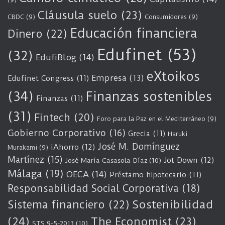
Cláusula suelo
(23)
CBDC
(9)
Consumidores
(9)
Educación financiera
Dinero
(22)
Edufinet
(53)
(32)
EdufiBlog
(14)
eXtoikos
Empresa
(13)
Edufinet Congress
(11)
(34)
Finanzas sostenibles
Finanzas
(11)
(31)
Fintech
(20)
Foro para la Paz en el Mediterráneo
(9)
Gobierno Corporativo
(16)
Grecia
(11)
Haruki
José M. Domínguez
iAhorro
(12)
Murakami
(9)
Martínez
(15)
Jot Down
(12)
José María Casasola Díaz
(10)
Málaga
(19)
OECA
(14)
Préstamo hipotecario
(11)
Responsabilidad Social Corporativa
(18)
Sostenibilidad
Sistema financiero
(22)
(24)
The Economist
(23)
STS 9-5-2013
(10)