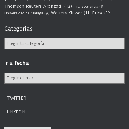
Thomson Reuters Aranzadi
(12)
Transparencia
(9)
Wolters Kluwer
(11)
Ética
(12)
Universidad de Málaga
(9)
Categorías
C
a
t
e
Ir a fecha
g
o
I
r
r
í
a
a
f
s
TWITTER
e
c
LINKEDIN
h
a