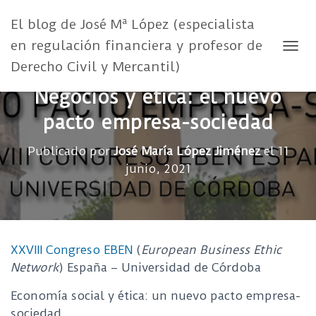
El blog de José Mª López (especialista
en regulación financiera y profesor de
CAMB
Derecho Civil y Mercantil)
Negocios y ética: el nuevo
pacto empresa-sociedad
Publicado por
José María López Jiménez
el
11
junio, 2021
XXVIII Congreso EBEN
(
European Business Ethic
Network
) España – Universidad de Córdoba
Economía social y ética: un nuevo pacto empresa-
sociedad