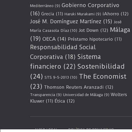
Gobierno Corporativo
Mediterráneo
(9)
(16)
Grecia
(11)
iAhorro
(12)
Haruki Murakami
(9)
José M. Domínguez Martínez
(15)
José
Málaga
Jot Down
(12)
María Casasola Díaz
(10)
(19)
OECA
(14)
Préstamo hipotecario
(11)
Responsabilidad Social
Sistema
Corporativa
(18)
Sostenibilidad
financiero
(22)
(24)
The Economist
STS 9-5-2013
(10)
(23)
Thomson Reuters Aranzadi
(12)
Wolters
Transparencia
(9)
Universidad de Málaga
(9)
Kluwer
(11)
Ética
(12)
AVISO LEGAL
POLÍTICA DE PRIVACIDAD