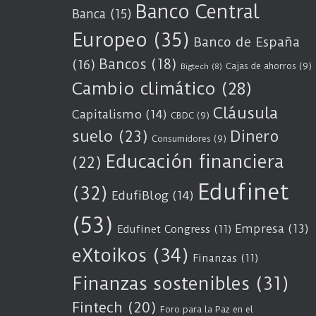
Banco Central
Banca
(15)
Europeo
(35)
Banco de España
Bancos
(18)
(16)
Cajas de ahorros
(9)
Bigtech
(8)
Cambio climático
(28)
Cláusula
Capitalismo
(14)
CBDC
(9)
suelo
(23)
Dinero
Consumidores
(9)
Educación financiera
(22)
Edufinet
(32)
EdufiBlog
(14)
(53)
Empresa
(13)
Edufinet Congress
(11)
eXtoikos
(34)
Finanzas
(11)
Finanzas sostenibles
(31)
Fintech
(20)
Foro para la Paz en el