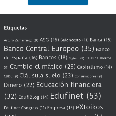
Etiquetas
ASG
(16)
Banca
(15)
Baloncesto
(11)
Arturo Zamarriego
(9)
Banco Central Europeo
(35)
Banco
Bancos
(18)
de España
(16)
Cajas de ahorros
Bigtech
(8)
Cambio climático
(28)
Capitalismo
(14)
(9)
Cláusula suelo
(23)
CBDC
(9)
Consumidores
(9)
Educación financiera
Dinero
(22)
Edufinet
(53)
(32)
EdufiBlog
(14)
eXtoikos
Empresa
(13)
Edufinet Congress
(11)