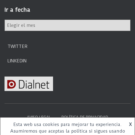
e
Ir a fecha
g
o
I
r
r
í
a
a
f
s
TWITTER
e
c
LINKEDIN
h
a
AVISO LEGAL
POLÍTICA DE PRIVACIDAD
Esta web usa cookies para mejorar tu experiencia.
X
Hestia | Desarrollado por
ThemeIsle
Asumiremos que aceptas la política si sigues usando