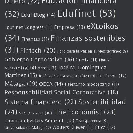
Educación financiera
Dinero
(22)
Edufinet
(53)
(32)
EdufiBlog
(14)
eXtoikos
Empresa
(13)
Edufinet Congress
(11)
(34)
Finanzas sostenibles
Finanzas
(11)
(31)
Fintech
(20)
Foro para la Paz en el Mediterráneo
(9)
Gobierno Corporativo
(16)
Grecia
(11)
Haruki
José M. Domínguez
iAhorro
(12)
Murakami
(9)
Martínez
(15)
Jot Down
(12)
José María Casasola Díaz
(10)
Málaga
(19)
OECA
(14)
Préstamo hipotecario
(11)
Responsabilidad Social Corporativa
(18)
Sostenibilidad
Sistema financiero
(22)
(24)
The Economist
(23)
STS 9-5-2013
(10)
Thomson Reuters Aranzadi
(12)
Transparencia
(9)
Wolters Kluwer
(11)
Ética
(12)
Universidad de Málaga
(9)