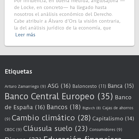
Por influencia, en buena medida, anglosajona —
de Locke, en concreto— ha llegado hasta
nosotros el análisis económico del Derecho.
Cabe atribuir a Álvaro d’Ors la visión contraria,
la del análisis jurídico de la economía, que
Leer más
Etiquetas
ASG
(16)
Banca
(15)
Baloncesto
(11)
Arturo Zamarriego
(9)
Banco Central Europeo
(35)
Banco
Bancos
(18)
de España
(16)
Cajas de ahorros
Bigtech
(8)
Cambio climático
(28)
Capitalismo
(14)
(9)
Cláusula suelo
(23)
CBDC
(9)
Consumidores
(9)