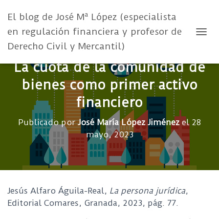
El blog de José Mª López (especialista
en regulación financiera y profesor de
CAMB
Derecho Civil y Mercantil)
La cuota de la comunidad de
bienes como primer activo
financiero
Publicado por
José María López Jiménez
el
28
mayo, 2023
Jesús Alfaro Águila-Real,
La persona jurídica
,
Editorial Comares, Granada, 2023, pág. 77.