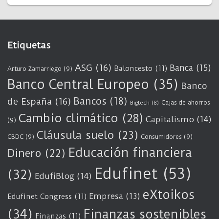
Etiquetas
ASG
(16)
Banca
(15)
Baloncesto
(11)
Arturo Zamarriego
(9)
Banco Central Europeo
(35)
Banco
Bancos
(18)
de España
(16)
Cajas de ahorros
Bigtech
(8)
Cambio climático
(28)
Capitalismo
(14)
(9)
Cláusula suelo
(23)
CBDC
(9)
Consumidores
(9)
Educación financiera
Dinero
(22)
Edufinet
(53)
(32)
EdufiBlog
(14)
eXtoikos
Empresa
(13)
Edufinet Congress
(11)
(34)
Finanzas sostenibles
Finanzas
(11)