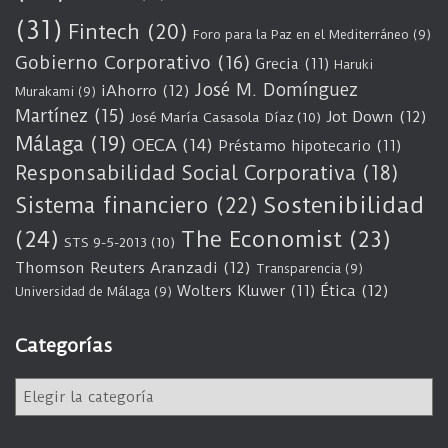
(31)
Fintech
(20)
Foro para la Paz en el Mediterráneo
(9)
Gobierno Corporativo
(16)
Grecia
(11)
Haruki
José M. Domínguez
iAhorro
(12)
Murakami
(9)
Martínez
(15)
Jot Down
(12)
José María Casasola Díaz
(10)
Málaga
(19)
OECA
(14)
Préstamo hipotecario
(11)
Responsabilidad Social Corporativa
(18)
Sostenibilidad
Sistema financiero
(22)
(24)
The Economist
(23)
STS 9-5-2013
(10)
Thomson Reuters Aranzadi
(12)
Transparencia
(9)
Wolters Kluwer
(11)
Ética
(12)
Universidad de Málaga
(9)
Categorías
C
a
t