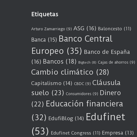
Etiquetas
ASG
(16)
Baloncesto
(11)
Arturo Zamarriego
(9)
Banco Central
Banca
(15)
Europeo
(35)
Banco de España
Bancos
(18)
(16)
Cajas de ahorros
(9)
Bigtech
(8)
Cambio climático
(28)
Cláusula
Capitalismo
(14)
CBDC
(9)
suelo
(23)
Dinero
Consumidores
(9)
Educación financiera
(22)
Edufinet
(32)
EdufiBlog
(14)
(53)
Empresa
(13)
Edufinet Congress
(11)