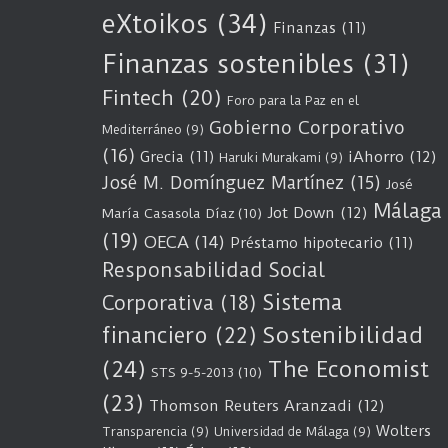
eXtoikos
(34)
Finanzas
(11)
Finanzas sostenibles
(31)
Fintech
(20)
Foro para la Paz en el
Gobierno Corporativo
Mediterráneo
(9)
(16)
Grecia
(11)
iAhorro
(12)
Haruki Murakami
(9)
José M. Domínguez Martínez
(15)
José
Málaga
Jot Down
(12)
María Casasola Díaz
(10)
(19)
OECA
(14)
Préstamo hipotecario
(11)
Responsabilidad Social
Sistema
Corporativa
(18)
Sostenibilidad
financiero
(22)
(24)
The Economist
STS 9-5-2013
(10)
(23)
Thomson Reuters Aranzadi
(12)
Wolters
Transparencia
(9)
Universidad de Málaga
(9)