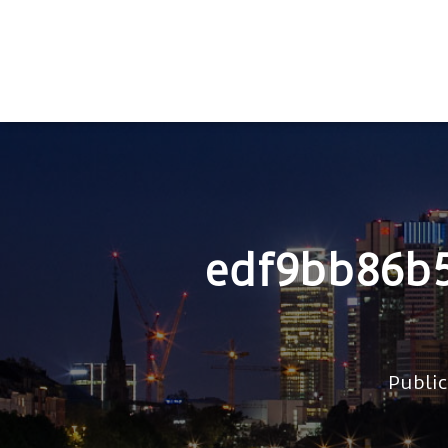
edf9bb86b
Publi