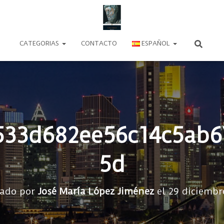
CATEGORIAS
CONTACTO
ESPAÑOL
533d682ee56c14c5ab6
5d
cado por
José María López Jiménez
el
29 diciembr