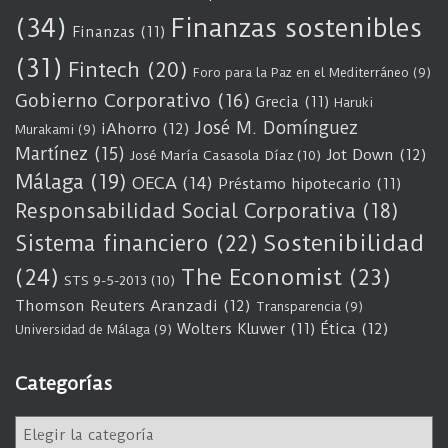
(34)
Finanzas sostenibles
Finanzas
(11)
(31)
Fintech
(20)
Foro para la Paz en el Mediterráneo
(9)
Gobierno Corporativo
(16)
Grecia
(11)
Haruki
José M. Domínguez
iAhorro
(12)
Murakami
(9)
Martínez
(15)
Jot Down
(12)
José María Casasola Díaz
(10)
Málaga
(19)
OECA
(14)
Préstamo hipotecario
(11)
Responsabilidad Social Corporativa
(18)
Sostenibilidad
Sistema financiero
(22)
(24)
The Economist
(23)
STS 9-5-2013
(10)
Thomson Reuters Aranzadi
(12)
Transparencia
(9)
Wolters Kluwer
(11)
Ética
(12)
Universidad de Málaga
(9)
Categorías
C