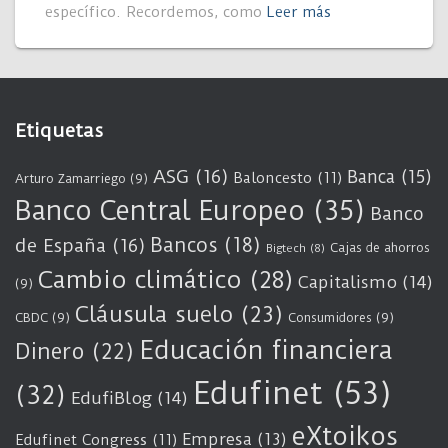
específico. Recordemos, como
Leer más
Etiquetas
ASG
(16)
Banca
(15)
Baloncesto
(11)
Arturo Zamarriego
(9)
Banco Central Europeo
(35)
Banco
Bancos
(18)
de España
(16)
Cajas de ahorros
Bigtech
(8)
Cambio climático
(28)
Capitalismo
(14)
(9)
Cláusula suelo
(23)
CBDC
(9)
Consumidores
(9)
Educación financiera
Dinero
(22)
Edufinet
(53)
(32)
EdufiBlog
(14)
eXtoikos
Empresa
(13)
Edufinet Congress
(11)