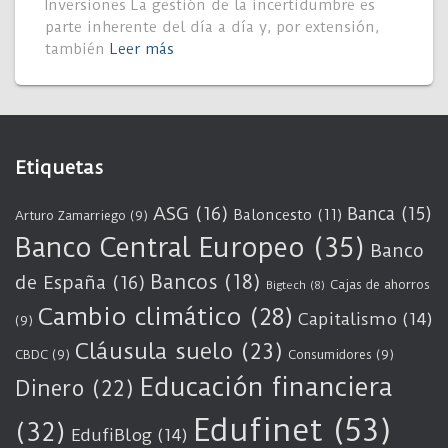
Inversiones La gestión de la incertidumbre es
parte inherente del día a día y, por extensión,
también
Leer más
Etiquetas
ASG
(16)
Banca
(15)
Baloncesto
(11)
Arturo Zamarriego
(9)
Banco Central Europeo
(35)
Banco
Bancos
(18)
de España
(16)
Cajas de ahorros
Bigtech
(8)
Cambio climático
(28)
Capitalismo
(14)
(9)
Cláusula suelo
(23)
CBDC
(9)
Consumidores
(9)
Educación financiera
Dinero
(22)
Edufinet
(53)
(32)
EdufiBlog
(14)