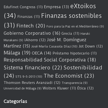
eXtoikos
Empresa
(13)
Edufinet Congress
(11)
(34)
Finanzas sostenibles
Finanzas
(11)
(31)
Fintech
(20)
Foro para la Paz en el Mediterráneo
(9)
Gobierno Corporativo
(16)
Grecia
(11)
Haruki
José M. Domínguez
iAhorro
(12)
Murakami
(9)
Martínez
(15)
Jot Down
(12)
José María Casasola Díaz
(10)
Málaga
(19)
OECA
(14)
Préstamo hipotecario
(11)
Responsabilidad Social Corporativa
(18)
Sostenibilidad
Sistema financiero
(22)
(24)
The Economist
(23)
STS 9-5-2013
(10)
Thomson Reuters Aranzadi
(12)
Transparencia
(9)
Wolters Kluwer
(11)
Ética
(12)
Universidad de Málaga
(9)
Categorías