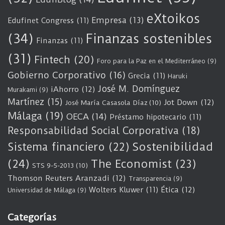
eXtoikos
Empresa
(13)
Edufinet Congress
(11)
(34)
Finanzas sostenibles
Finanzas
(11)
(31)
Fintech
(20)
Foro para la Paz en el Mediterráneo
(9)
Gobierno Corporativo
(16)
Grecia
(11)
Haruki
José M. Domínguez
iAhorro
(12)
Murakami
(9)
Martínez
(15)
Jot Down
(12)
José María Casasola Díaz
(10)
Málaga
(19)
OECA
(14)
Préstamo hipotecario
(11)
Responsabilidad Social Corporativa
(18)
Sostenibilidad
Sistema financiero
(22)
(24)
The Economist
(23)
STS 9-5-2013
(10)
Thomson Reuters Aranzadi
(12)
Transparencia
(9)
Wolters Kluwer
(11)
Ética
(12)
Universidad de Málaga
(9)
Categorías