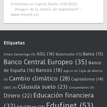
Entrevista en Capital Radio (3/4/2025).
(Imagen de la autoría de tawatchai07 –
www.freepik.es)
Etiquetas
ASG
(16)
Banca
(15)
Baloncesto
(11)
Arturo Zamarriego
(9)
Banco Central Europeo
(35)
Banco
Bancos
(18)
de España
(16)
Cajas de ahorros
Bigtech
(8)
Cambio climático
(28)
Capitalismo
(14)
(9)
Cláusula suelo
(23)
CBDC
(9)
Consumidores
(9)
Educación financiera
Dinero
(22)
Edufinet
(53)
(32)
EdufiBlog
(14)