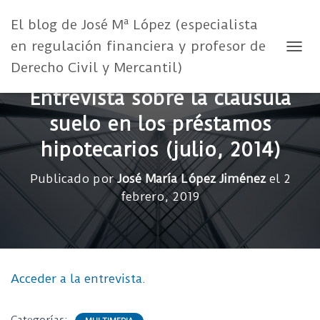
El blog de José Mª López (especialista
en regulación financiera y profesor de
CAMB
Derecho Civil y Mercantil)
Entrevista sobre la cláusula
suelo en los préstamos
hipotecarios (julio, 2014)
Publicado por
José María López Jiménez
el
2
febrero, 2019
Acceder a la entrevista.