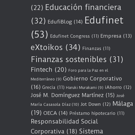
Educación financiera
(22)
Edufinet
(32)
EdufiBlog
(14)
(53)
Empresa
(13)
Edufinet Congress
(11)
eXtoikos
(34)
Finanzas
(11)
Finanzas sostenibles
(31)
Fintech
(20)
Foro para la Paz en el
Gobierno Corporativo
Mediterráneo
(9)
(16)
Grecia
(11)
iAhorro
(12)
Haruki Murakami
(9)
José M. Domínguez Martínez
(15)
José
Málaga
Jot Down
(12)
María Casasola Díaz
(10)
(19)
OECA
(14)
Préstamo hipotecario
(11)
Responsabilidad Social
Sistema
Corporativa
(18)