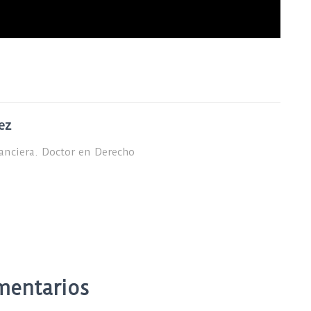
ez
nanciera. Doctor en Derecho
mentarios