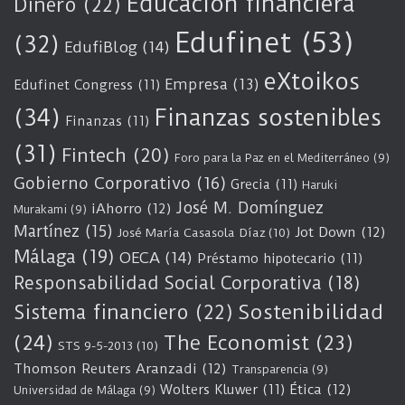
Educación financiera
Dinero
(22)
Edufinet
(53)
(32)
EdufiBlog
(14)
eXtoikos
Empresa
(13)
Edufinet Congress
(11)
(34)
Finanzas sostenibles
Finanzas
(11)
(31)
Fintech
(20)
Foro para la Paz en el Mediterráneo
(9)
Gobierno Corporativo
(16)
Grecia
(11)
Haruki
José M. Domínguez
iAhorro
(12)
Murakami
(9)
Martínez
(15)
Jot Down
(12)
José María Casasola Díaz
(10)
Málaga
(19)
OECA
(14)
Préstamo hipotecario
(11)
Responsabilidad Social Corporativa
(18)
Sostenibilidad
Sistema financiero
(22)
(24)
The Economist
(23)
STS 9-5-2013
(10)
Thomson Reuters Aranzadi
(12)
Transparencia
(9)
Wolters Kluwer
(11)
Ética
(12)
Universidad de Málaga
(9)