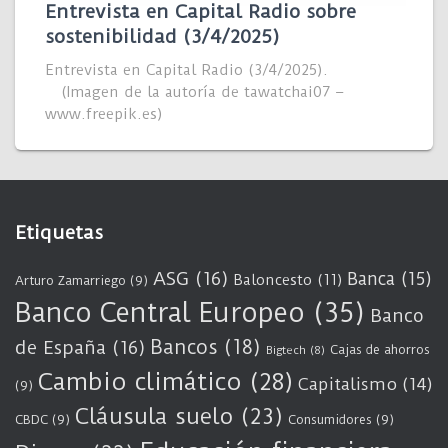
Entrevista en Capital Radio sobre
sostenibilidad (3/4/2025)
Entrevista en Capital Radio (3/4/2025).
(Imagen de la autoría de tawatchai07 –
www.freepik.es)
Etiquetas
ASG
(16)
Banca
(15)
Baloncesto
(11)
Arturo Zamarriego
(9)
Banco Central Europeo
(35)
Banco
Bancos
(18)
de España
(16)
Cajas de ahorros
Bigtech
(8)
Cambio climático
(28)
Capitalismo
(14)
(9)
Cláusula suelo
(23)
CBDC
(9)
Consumidores
(9)