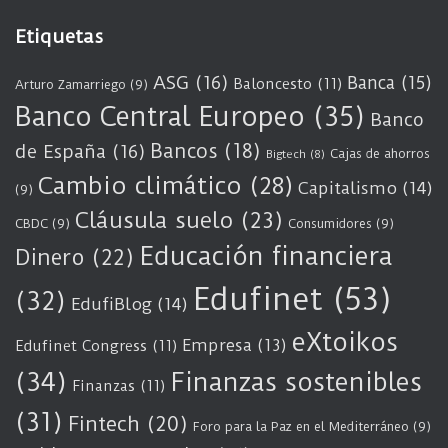
Etiquetas
ASG
(16)
Banca
(15)
Baloncesto
(11)
Arturo Zamarriego
(9)
Banco Central Europeo
(35)
Banco
Bancos
(18)
de España
(16)
Cajas de ahorros
Bigtech
(8)
Cambio climático
(28)
Capitalismo
(14)
(9)
Cláusula suelo
(23)
CBDC
(9)
Consumidores
(9)
Educación financiera
Dinero
(22)
Edufinet
(53)
(32)
EdufiBlog
(14)
eXtoikos
Empresa
(13)
Edufinet Congress
(11)
(34)
Finanzas sostenibles
Finanzas
(11)
(31)
Fintech
(20)
Foro para la Paz en el Mediterráneo
(9)