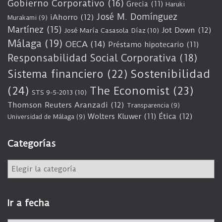
Gobierno Corporativo
(16)
Grecia
(11)
Haruki
José M. Domínguez
iAhorro
(12)
Murakami
(9)
Martínez
(15)
Jot Down
(12)
José María Casasola Díaz
(10)
Málaga
(19)
OECA
(14)
Préstamo hipotecario
(11)
Responsabilidad Social Corporativa
(18)
Sostenibilidad
Sistema financiero
(22)
(24)
The Economist
(23)
STS 9-5-2013
(10)
Thomson Reuters Aranzadi
(12)
Transparencia
(9)
Wolters Kluwer
(11)
Ética
(12)
Universidad de Málaga
(9)
Categorías
C
a
t
e
Ir a fecha
g
o