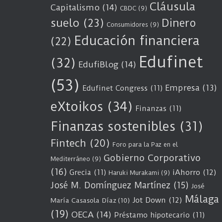
Cláusula
Capitalismo
(14)
CBDC
(9)
suelo
(23)
Dinero
Consumidores
(9)
Educación financiera
(22)
Edufinet
(32)
EdufiBlog
(14)
(53)
Empresa
(13)
Edufinet Congress
(11)
eXtoikos
(34)
Finanzas
(11)
Finanzas sostenibles
(31)
Fintech
(20)
Foro para la Paz en el
Gobierno Corporativo
Mediterráneo
(9)
(16)
Grecia
(11)
iAhorro
(12)
Haruki Murakami
(9)
José M. Domínguez Martínez
(15)
José
Málaga
Jot Down
(12)
María Casasola Díaz
(10)
(19)
OECA
(14)
Préstamo hipotecario
(11)