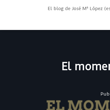
El blog de José Mª López (e
El momen
Pub