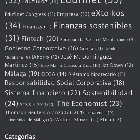
(32)
EdufiBlog
(14)
eXtoikos
Empresa
(13)
Edufinet Congress
(11)
(34)
Finanzas sostenibles
Finanzas
(11)
(31)
Fintech
(20)
Foro para la Paz en el Mediterráneo
(9)
Gobierno Corporativo
(16)
Grecia
(11)
Haruki
José M. Domínguez
iAhorro
(12)
Murakami
(9)
Martínez
(15)
Jot Down
(12)
José María Casasola Díaz
(10)
Málaga
(19)
OECA
(14)
Préstamo hipotecario
(11)
Responsabilidad Social Corporativa
(18)
Sostenibilidad
Sistema financiero
(22)
(24)
The Economist
(23)
STS 9-5-2013
(10)
Thomson Reuters Aranzadi
(12)
Transparencia
(9)
Wolters Kluwer
(11)
Ética
(12)
Universidad de Málaga
(9)
Categorías