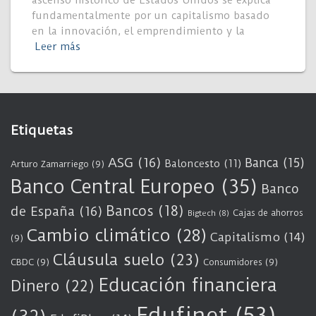
ascenso histórico de Estados Unidos se explica
fundamentalmente por un capitalismo basado
en la innovación, el emprendimiento y la
Leer más
Etiquetas
ASG
(16)
Banca
(15)
Baloncesto
(11)
Arturo Zamarriego
(9)
Banco Central Europeo
(35)
Banco
Bancos
(18)
de España
(16)
Cajas de ahorros
Bigtech
(8)
Cambio climático
(28)
Capitalismo
(14)
(9)
Cláusula suelo
(23)
CBDC
(9)
Consumidores
(9)
Educación financiera
Dinero
(22)
Edufinet
(53)