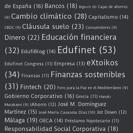
Bancos
(18)
de España
(16)
Cajas de ahorros
Bigtech
(8)
Cambio climático
(28)
Capitalismo
(14)
(9)
Cláusula suelo
(23)
CBDC
(9)
Consumidores
(9)
Educación financiera
Dinero
(22)
Edufinet
(53)
(32)
EdufiBlog
(14)
eXtoikos
Empresa
(13)
Edufinet Congress
(11)
(34)
Finanzas sostenibles
Finanzas
(11)
(31)
Fintech
(20)
Foro para la Paz en el Mediterráneo
(9)
Gobierno Corporativo
(16)
Grecia
(11)
Haruki
José M. Domínguez
iAhorro
(12)
Murakami
(9)
Martínez
(15)
Jot Down
(12)
José María Casasola Díaz
(10)
Málaga
(19)
OECA
(14)
Préstamo hipotecario
(11)
Responsabilidad Social Corporativa
(18)