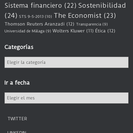
Sostenibilidad
Sistema financiero
(22)
(24)
The Economist
(23)
STS 9-5-2013
(10)
Thomson Reuters Aranzadi
(12)
Transparencia
(9)
Wolters Kluwer
(11)
Ética
(12)
Universidad de Málaga
(9)
Categorías
C
a
t
e
Ir a fecha
g
o
I
r
r
í
a
a
f
s
TWITTER
e
c