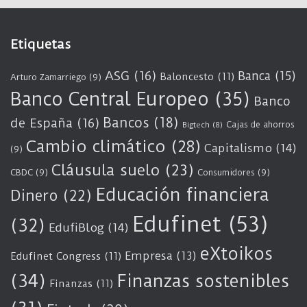
Etiquetas
ASG
(16)
Banca
(15)
Baloncesto
(11)
Arturo Zamarriego
(9)
Banco Central Europeo
(35)
Banco
Bancos
(18)
de España
(16)
Cajas de ahorros
Bigtech
(8)
Cambio climático
(28)
Capitalismo
(14)
(9)
Cláusula suelo
(23)
CBDC
(9)
Consumidores
(9)
Educación financiera
Dinero
(22)
Edufinet
(53)
(32)
EdufiBlog
(14)
eXtoikos
Empresa
(13)
Edufinet Congress
(11)
(34)
Finanzas sostenibles
Finanzas
(11)