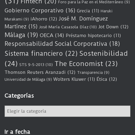
(31)
Fintech
(20)
Foro para la Paz en el Mediterráneo
(9)
Gobierno Corporativo
(16)
Grecia
(11)
Haruki
José M. Domínguez
iAhorro
(12)
Murakami
(9)
Martínez
(15)
Jot Down
(12)
José María Casasola Díaz
(10)
Málaga
(19)
OECA
(14)
Préstamo hipotecario
(11)
Responsabilidad Social Corporativa
(18)
Sostenibilidad
Sistema financiero
(22)
(24)
The Economist
(23)
STS 9-5-2013
(10)
Thomson Reuters Aranzadi
(12)
Transparencia
(9)
Wolters Kluwer
(11)
Ética
(12)
Universidad de Málaga
(9)
Categorías
C
a
t
e
Ir a fecha