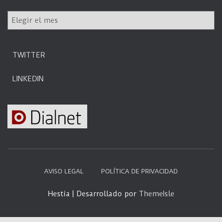
g
o
I
r
r
í
a
a
f
s
TWITTER
e
c
LINKEDIN
h
a
AVISO LEGAL
POLÍTICA DE PRIVACIDAD
Hestia | Desarrollado por
ThemeIsle