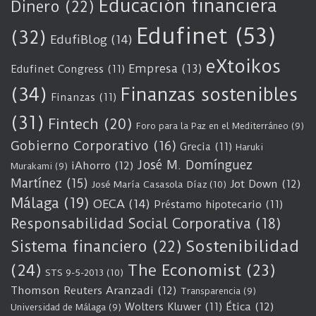
Educación financiera
Dinero
(22)
Edufinet
(53)
(32)
EdufiBlog
(14)
eXtoikos
Empresa
(13)
Edufinet Congress
(11)
(34)
Finanzas sostenibles
Finanzas
(11)
(31)
Fintech
(20)
Foro para la Paz en el Mediterráneo
(9)
Gobierno Corporativo
(16)
Grecia
(11)
Haruki
José M. Domínguez
iAhorro
(12)
Murakami
(9)
Martínez
(15)
Jot Down
(12)
José María Casasola Díaz
(10)
Málaga
(19)
OECA
(14)
Préstamo hipotecario
(11)
Responsabilidad Social Corporativa
(18)
Sostenibilidad
Sistema financiero
(22)
(24)
The Economist
(23)
STS 9-5-2013
(10)
Thomson Reuters Aranzadi
(12)
Transparencia
(9)
Wolters Kluwer
(11)
Ética
(12)
Universidad de Málaga
(9)