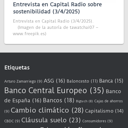
Entrevista en Capital Radio sobre
sostenibilidad (3/4/2025)
Entrevista en Capital Radio (3/4/2025).
(Imagen de la autoría de tawatchai07 –
www.freepik.es)
Etiquetas
ASG
(16)
Banca
(15)
Baloncesto
(11)
Arturo Zamarriego
(9)
Banco Central Europeo
(35)
Banco
Bancos
(18)
de España
(16)
Cajas de ahorros
Bigtech
(8)
Cambio climático
(28)
Capitalismo
(14)
(9)
Cláusula suelo
(23)
CBDC
(9)
Consumidores
(9)