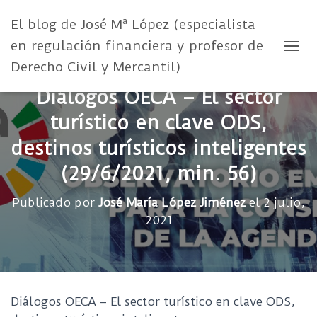
El blog de José Mª López (especialista
en regulación financiera y profesor de
CAMB
Derecho Civil y Mercantil)
Diálogos OECA – El sector
turístico en clave ODS,
destinos turísticos inteligentes
(29/6/2021, min. 56)
Publicado por
José María López Jiménez
el
2 julio,
2021
Diálogos OECA – El sector turístico en clave ODS,