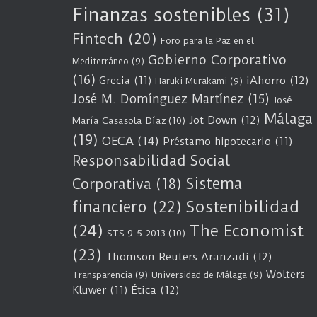
Finanzas sostenibles
(31)
Fintech
(20)
Foro para la Paz en el
Gobierno Corporativo
Mediterráneo
(9)
(16)
Grecia
(11)
iAhorro
(12)
Haruki Murakami
(9)
José M. Domínguez Martínez
(15)
José
Málaga
Jot Down
(12)
María Casasola Díaz
(10)
(19)
OECA
(14)
Préstamo hipotecario
(11)
Responsabilidad Social
Sistema
Corporativa
(18)
Sostenibilidad
financiero
(22)
(24)
The Economist
STS 9-5-2013
(10)
(23)
Thomson Reuters Aranzadi
(12)
Wolters
Transparencia
(9)
Universidad de Málaga
(9)
Kluwer
(11)
Ética
(12)