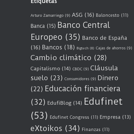
Etiquetas
ASG
(16)
Baloncesto
(11)
Arturo Zamarriego
(9)
Banco Central
Banca
(15)
Europeo
(35)
Banco de España
Bancos
(18)
(16)
Cajas de ahorros
(9)
Bigtech
(8)
Cambio climático
(28)
Cláusula
Capitalismo
(14)
CBDC
(9)
suelo
(23)
Dinero
Consumidores
(9)
Educación financiera
(22)
Edufinet
(32)
EdufiBlog
(14)
(53)
Empresa
(13)
Edufinet Congress
(11)
eXtoikos
(34)
Finanzas
(11)