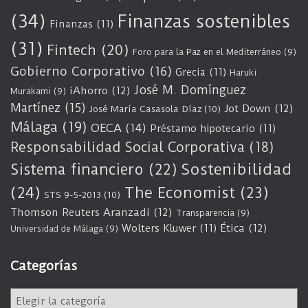
(34)
Finanzas sostenibles
Finanzas
(11)
(31)
Fintech
(20)
Foro para la Paz en el Mediterráneo
(9)
Gobierno Corporativo
(16)
Grecia
(11)
Haruki
José M. Domínguez
iAhorro
(12)
Murakami
(9)
Martínez
(15)
Jot Down
(12)
José María Casasola Díaz
(10)
Málaga
(19)
OECA
(14)
Préstamo hipotecario
(11)
Responsabilidad Social Corporativa
(18)
Sostenibilidad
Sistema financiero
(22)
(24)
The Economist
(23)
STS 9-5-2013
(10)
Thomson Reuters Aranzadi
(12)
Transparencia
(9)
Wolters Kluwer
(11)
Ética
(12)
Universidad de Málaga
(9)
Categorías
C