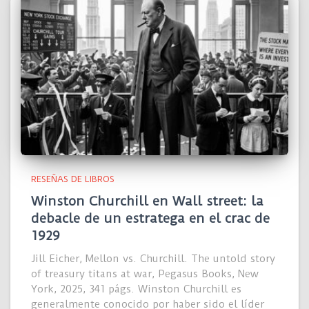
RESEÑAS DE LIBROS
Winston Churchill en Wall street: la
debacle de un estratega en el crac de
1929
Jill Eicher, Mellon vs. Churchill. The untold story
of treasury titans at war, Pegasus Books, New
York, 2025, 341 págs. Winston Churchill es
generalmente conocido por haber sido el líder