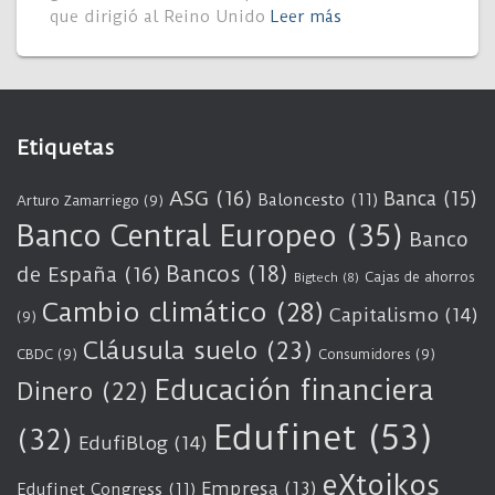
que dirigió al Reino Unido
Leer más
Etiquetas
ASG
(16)
Banca
(15)
Baloncesto
(11)
Arturo Zamarriego
(9)
Banco Central Europeo
(35)
Banco
Bancos
(18)
de España
(16)
Cajas de ahorros
Bigtech
(8)
Cambio climático
(28)
Capitalismo
(14)
(9)
Cláusula suelo
(23)
CBDC
(9)
Consumidores
(9)
Educación financiera
Dinero
(22)
Edufinet
(53)
(32)
EdufiBlog
(14)
eXtoikos
Empresa
(13)
Edufinet Congress
(11)