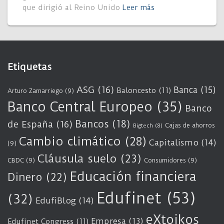
que dirigió al Reino Unido
Leer más
Etiquetas
ASG
(16)
Banca
(15)
Baloncesto
(11)
Arturo Zamarriego
(9)
Banco Central Europeo
(35)
Banco
Bancos
(18)
de España
(16)
Cajas de ahorros
Bigtech
(8)
Cambio climático
(28)
Capitalismo
(14)
(9)
Cláusula suelo
(23)
CBDC
(9)
Consumidores
(9)
Educación financiera
Dinero
(22)
Edufinet
(53)
(32)
EdufiBlog
(14)
eXtoikos
Empresa
(13)
Edufinet Congress
(11)