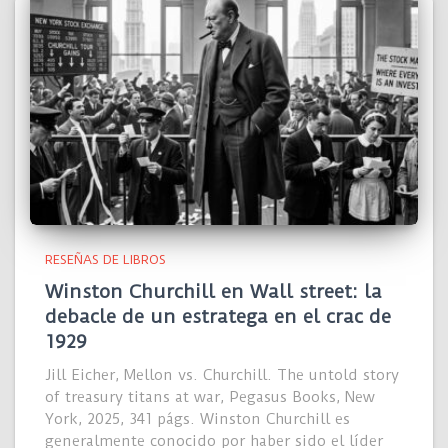
RESEÑAS DE LIBROS
Winston Churchill en Wall street: la
debacle de un estratega en el crac de
1929
Jill Eicher, Mellon vs. Churchill. The untold story
of treasury titans at war, Pegasus Books, New
York, 2025, 341 págs. Winston Churchill es
generalmente conocido por haber sido el líder