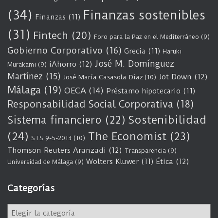
(34)
Finanzas sostenibles
Finanzas
(11)
(31)
Fintech
(20)
Foro para la Paz en el Mediterráneo
(9)
Gobierno Corporativo
(16)
Grecia
(11)
Haruki
José M. Domínguez
iAhorro
(12)
Murakami
(9)
Martínez
(15)
Jot Down
(12)
José María Casasola Díaz
(10)
Málaga
(19)
OECA
(14)
Préstamo hipotecario
(11)
Responsabilidad Social Corporativa
(18)
Sostenibilidad
Sistema financiero
(22)
(24)
The Economist
(23)
STS 9-5-2013
(10)
Thomson Reuters Aranzadi
(12)
Transparencia
(9)
Wolters Kluwer
(11)
Ética
(12)
Universidad de Málaga
(9)
Categorías
C