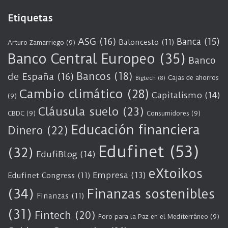
Etiquetas
ASG
(16)
Banca
(15)
Baloncesto
(11)
Arturo Zamarriego
(9)
Banco Central Europeo
(35)
Banco
Bancos
(18)
de España
(16)
Cajas de ahorros
Bigtech
(8)
Cambio climático
(28)
Capitalismo
(14)
(9)
Cláusula suelo
(23)
CBDC
(9)
Consumidores
(9)
Educación financiera
Dinero
(22)
Edufinet
(53)
(32)
EdufiBlog
(14)
eXtoikos
Empresa
(13)
Edufinet Congress
(11)
(34)
Finanzas sostenibles
Finanzas
(11)
(31)
Fintech
(20)
Foro para la Paz en el Mediterráneo
(9)