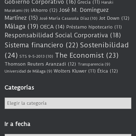
Gobierno Corporativo
(16)
Grecia
(11)
Haruki
José M. Domínguez
iAhorro
(12)
Murakami
(9)
Martínez
(15)
Jot Down
(12)
José María Casasola Díaz
(10)
Málaga
(19)
OECA
(14)
Préstamo hipotecario
(11)
Responsabilidad Social Corporativa
(18)
Sostenibilidad
Sistema financiero
(22)
(24)
The Economist
(23)
STS 9-5-2013
(10)
Thomson Reuters Aranzadi
(12)
Transparencia
(9)
Wolters Kluwer
(11)
Ética
(12)
Universidad de Málaga
(9)
Categorías
C
a
t
e
Ir a fecha
g
o