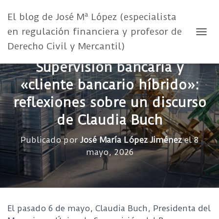
El blog de José Mª López (especialista
en regulación financiera y profesor de
CAMB
Derecho Civil y Mercantil)
Supervisión bancaria y
«cliente bancario híbrido»:
reflexiones sobre un discurso
de Claudia Buch
Publicado por
José María López Jiménez
el
8
mayo, 2026
El pasado 6 de mayo, Claudia Buch, Presidenta del