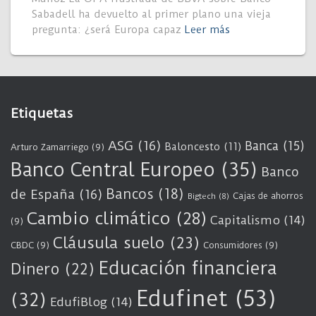
Sabadell ha devuelto al primer plano una vieja
pregunta: ¿será Europa capaz
Leer más
Etiquetas
ASG
(16)
Banca
(15)
Baloncesto
(11)
Arturo Zamarriego
(9)
Banco Central Europeo
(35)
Banco
Bancos
(18)
de España
(16)
Cajas de ahorros
Bigtech
(8)
Cambio climático
(28)
Capitalismo
(14)
(9)
Cláusula suelo
(23)
CBDC
(9)
Consumidores
(9)
Educación financiera
Dinero
(22)
Edufinet
(53)
(32)
EdufiBlog
(14)