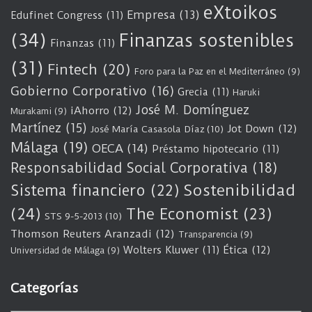
eXtoikos
Empresa
(13)
Edufinet Congress
(11)
(34)
Finanzas sostenibles
Finanzas
(11)
(31)
Fintech
(20)
Foro para la Paz en el Mediterráneo
(9)
Gobierno Corporativo
(16)
Grecia
(11)
Haruki
José M. Domínguez
iAhorro
(12)
Murakami
(9)
Martínez
(15)
Jot Down
(12)
José María Casasola Díaz
(10)
Málaga
(19)
OECA
(14)
Préstamo hipotecario
(11)
Responsabilidad Social Corporativa
(18)
Sostenibilidad
Sistema financiero
(22)
(24)
The Economist
(23)
STS 9-5-2013
(10)
Thomson Reuters Aranzadi
(12)
Transparencia
(9)
Wolters Kluwer
(11)
Ética
(12)
Universidad de Málaga
(9)
Categorías