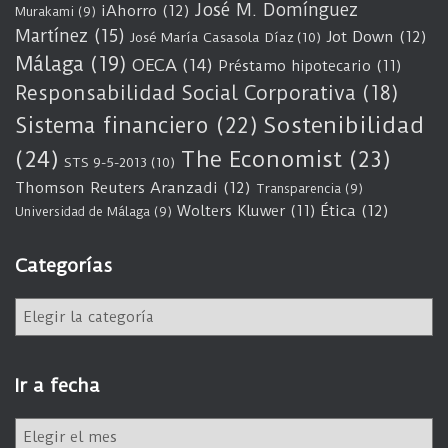
José M. Domínguez
iAhorro
(12)
Murakami
(9)
Martínez
(15)
Jot Down
(12)
José María Casasola Díaz
(10)
Málaga
(19)
OECA
(14)
Préstamo hipotecario
(11)
Responsabilidad Social Corporativa
(18)
Sostenibilidad
Sistema financiero
(22)
(24)
The Economist
(23)
STS 9-5-2013
(10)
Thomson Reuters Aranzadi
(12)
Transparencia
(9)
Wolters Kluwer
(11)
Ética
(12)
Universidad de Málaga
(9)
Categorías
C
a
t
e
Ir a fecha
g
o
I
r