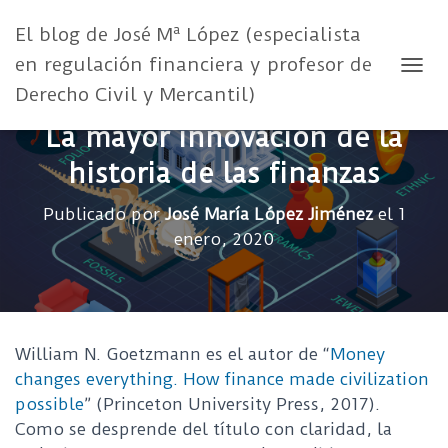
El blog de José Mª López (especialista
en regulación financiera y profesor de
CAMB
Derecho Civil y Mercantil)
La mayor innovación de la
historia de las finanzas
Publicado por
José María López Jiménez
el
1
enero, 2020
William N. Goetzmann es el autor de “
Money
changes everything. How finance made civilization
possible
” (Princeton University Press, 2017).
Como se desprende del título con claridad, la