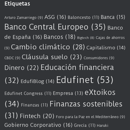
Etiquetas
ASG
(16)
Banca
(15)
Baloncesto
(11)
Arturo Zamarriego
(9)
Banco Central Europeo
(35)
Banco
Bancos
(18)
de España
(16)
Cajas de ahorros
Bigtech
(8)
Cambio climático
(28)
Capitalismo
(14)
(9)
Cláusula suelo
(23)
CBDC
(9)
Consumidores
(9)
Educación financiera
Dinero
(22)
Edufinet
(53)
(32)
EdufiBlog
(14)
eXtoikos
Empresa
(13)
Edufinet Congress
(11)
(34)
Finanzas sostenibles
Finanzas
(11)
(31)
Fintech
(20)
Foro para la Paz en el Mediterráneo
(9)
Gobierno Corporativo
(16)
Grecia
(11)
Haruki