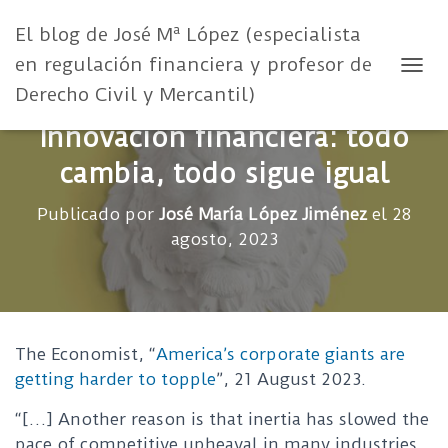
El blog de José Mª López (especialista
en regulación financiera y profesor de
CAMB
Derecho Civil y Mercantil)
Innovación financiera: todo
cambia, todo sigue igual
Publicado por
José María López Jiménez
el
28
agosto, 2023
The Economist, “
America’s corporate giants are
getting harder to topple
”, 21 August 2023.
“[…] Another reason is that inertia has slowed the
pace of competitive upheaval in many industries,