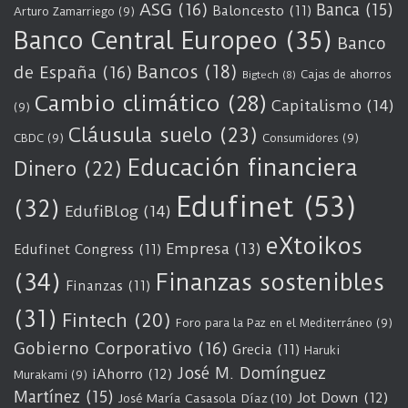
ASG
(16)
Banca
(15)
Baloncesto
(11)
Arturo Zamarriego
(9)
Banco Central Europeo
(35)
Banco
Bancos
(18)
de España
(16)
Cajas de ahorros
Bigtech
(8)
Cambio climático
(28)
Capitalismo
(14)
(9)
Cláusula suelo
(23)
CBDC
(9)
Consumidores
(9)
Educación financiera
Dinero
(22)
Edufinet
(53)
(32)
EdufiBlog
(14)
eXtoikos
Empresa
(13)
Edufinet Congress
(11)
(34)
Finanzas sostenibles
Finanzas
(11)
(31)
Fintech
(20)
Foro para la Paz en el Mediterráneo
(9)
Gobierno Corporativo
(16)
Grecia
(11)
Haruki
José M. Domínguez
iAhorro
(12)
Murakami
(9)
Martínez
(15)
Jot Down
(12)
José María Casasola Díaz
(10)