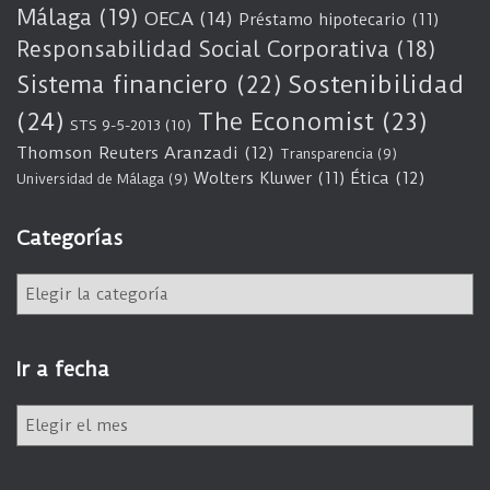
Málaga
(19)
OECA
(14)
Préstamo hipotecario
(11)
Responsabilidad Social Corporativa
(18)
Sostenibilidad
Sistema financiero
(22)
(24)
The Economist
(23)
STS 9-5-2013
(10)
Thomson Reuters Aranzadi
(12)
Transparencia
(9)
Wolters Kluwer
(11)
Ética
(12)
Universidad de Málaga
(9)
Categorías
C
a
t
e
Ir a fecha
g
o
I
r
r
í
a
a
f