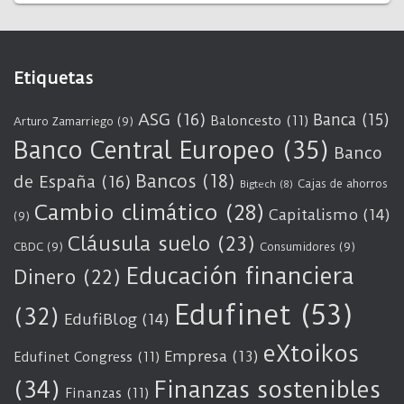
Etiquetas
ASG
(16)
Banca
(15)
Baloncesto
(11)
Arturo Zamarriego
(9)
Banco Central Europeo
(35)
Banco
Bancos
(18)
de España
(16)
Cajas de ahorros
Bigtech
(8)
Cambio climático
(28)
Capitalismo
(14)
(9)
Cláusula suelo
(23)
CBDC
(9)
Consumidores
(9)
Educación financiera
Dinero
(22)
Edufinet
(53)
(32)
EdufiBlog
(14)
eXtoikos
Empresa
(13)
Edufinet Congress
(11)
(34)
Finanzas sostenibles
Finanzas
(11)