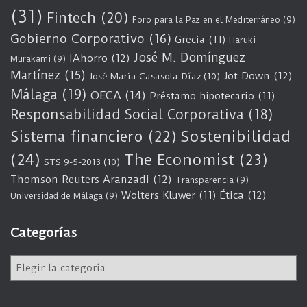
(31)
Fintech
(20)
Foro para la Paz en el Mediterráneo
(9)
Gobierno Corporativo
(16)
Grecia
(11)
Haruki
José M. Domínguez
iAhorro
(12)
Murakami
(9)
Martínez
(15)
Jot Down
(12)
José María Casasola Díaz
(10)
Málaga
(19)
OECA
(14)
Préstamo hipotecario
(11)
Responsabilidad Social Corporativa
(18)
Sostenibilidad
Sistema financiero
(22)
(24)
The Economist
(23)
STS 9-5-2013
(10)
Thomson Reuters Aranzadi
(12)
Transparencia
(9)
Wolters Kluwer
(11)
Ética
(12)
Universidad de Málaga
(9)
Categorías
C
a
t